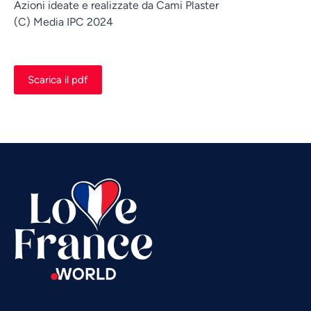
Azioni ideate e realizzate da Cami Plaster
(C) Media IPC 2024
Vietnamese
Scarica il pdf
Urdu
Thai
Telugu
Tamil
Swahili
Spanish
Russian
Romanian
Portuguese
Persian