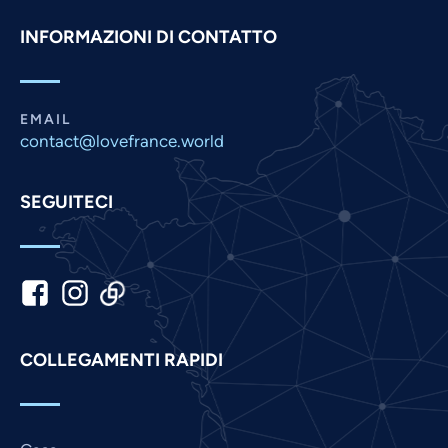
Pashto
INFORMAZIONI DI CONTATTO
Panjabi
Nepali
Marathi
EMAIL
contact@lovefrance.world
Malay
Korean
SEGUITECI
Khmer
Kannada
Japanese
Indonesian
Hindi
COLLEGAMENTI RAPIDI
Gujarati
German
French