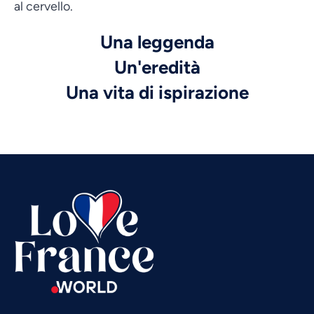
al cervello.
Una leggenda
Un'eredità
Vietnamese
Una vita di ispirazione
Urdu
Thai
Telugu
Tamil
Swahili
Spanish
Russian
Romanian
Portuguese
Persian