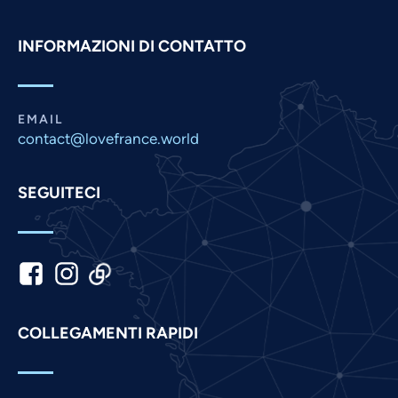
Pashto
INFORMAZIONI DI CONTATTO
Panjabi
Nepali
Marathi
EMAIL
contact@lovefrance.world
Malay
Korean
SEGUITECI
Khmer
Kannada
Japanese
Indonesian
Hindi
COLLEGAMENTI RAPIDI
Gujarati
German