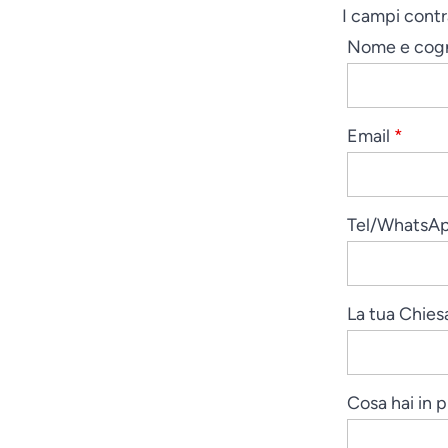
I campi cont
Nome e co
Email
*
Tel/WhatsA
La tua Chie
Cosa hai in 