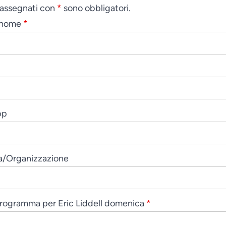
rassegnati con
*
sono obbligatori.
gnome
*
pp
sa/Organizzazione
programma per Eric Liddell domenica
*