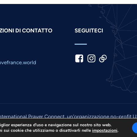
IONI DI CONTATTO
SEGUITECI
vefrance.world
nternational Prayer Connect, un'organizzazione no-profit 
© 2026. Tutti i diritti riservati. Sito di
Media IPC
.
iglior esperienza d'uso e navigazione sul nostro sito web.
ni sui cookie che utilizziamo o disattivarli nelle
impostazioni
.