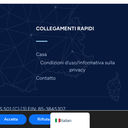
Indonesian
Hindi
Gujarati
COLLEGAMENTI RAPIDI
German
French
Casa
Finnish
Condizioni d'uso/Informativa sulla
Dutch
privacy
Chinese
Contatto
Bengali
Arabic
Afrikaans
US 501 (C) (3) EIN: 85-3845307.
English
Accetta
Rifiuta
Italian