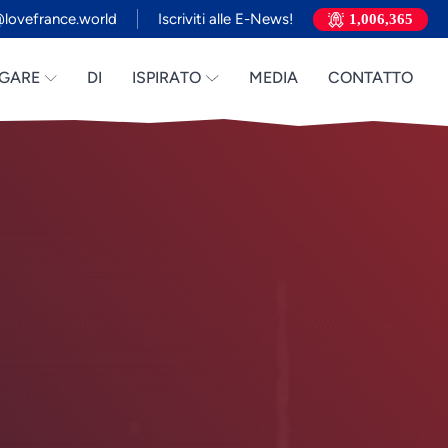
lovefrance.world
Iscriviti alle E-News!
1,006,365
GARE
DI
ISPIRATO
MEDIA
CONTATTO