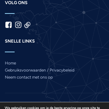
VOLG ONS
Korean
Khmer
Kannada
Japanese
Italian
SNELLE LINKS
Indonesian
Hindi
Gujarati
Home
German
Gebruiksvoorwaarden / Privacybeleid
French
Neem contact met ons op
Finnish
Chinese
Bengali
Love France is een project van International Prayer
Arabic
We gebruiken cookies om je de beste ervaring op onze site te