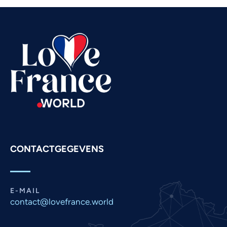
Telugu
Tamil
Swahili
Spanish
Russian
Romanian
Portuguese
Persian
CONTACTGEGEVENS
Pashto
Panjabi
Nepali
E-MAIL
Marathi
contact@lovefrance.world
Malay