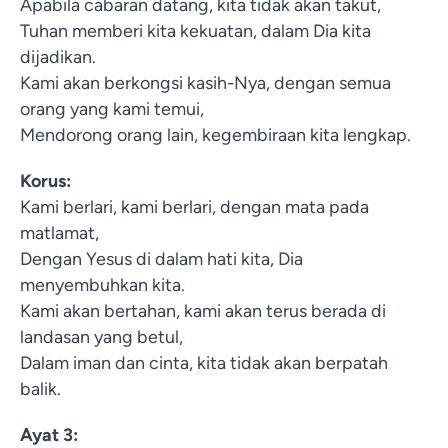
Apabila cabaran datang, kita tidak akan takut,
Tuhan memberi kita kekuatan, dalam Dia kita
dijadikan.
Kami akan berkongsi kasih-Nya, dengan semua
orang yang kami temui,
Mendorong orang lain, kegembiraan kita lengkap.
Korus:
Kami berlari, kami berlari, dengan mata pada
matlamat,
Dengan Yesus di dalam hati kita, Dia
menyembuhkan kita.
Kami akan bertahan, kami akan terus berada di
landasan yang betul,
Dalam iman dan cinta, kita tidak akan berpatah
balik.
Ayat 3: