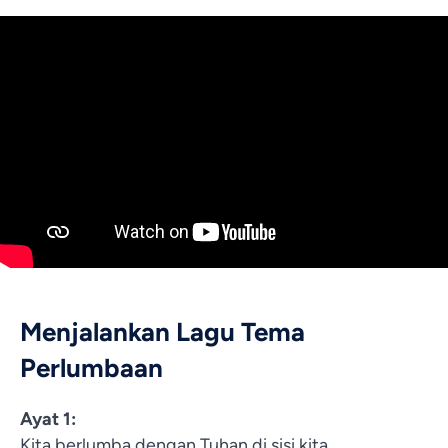
Menjalankan Lagu Tema
Perlumbaan
Ayat 1:
Kita berlumba dengan Tuhan di sisi kita,