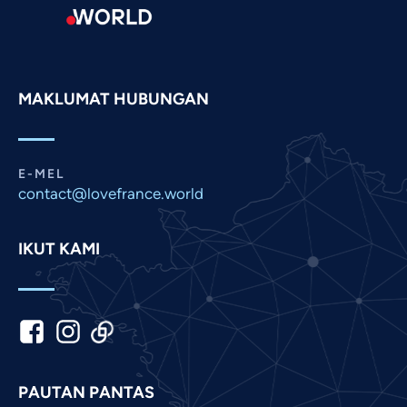
Portuguese
Persian
Pashto
MAKLUMAT HUBUNGAN
Panjabi
Nepali
Marathi
E-MEL
contact@lovefrance.world
Korean
Khmer
IKUT KAMI
Kannada
Japanese
Italian
Indonesian
Hindi
PAUTAN PANTAS