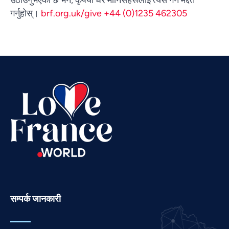
Urdu
गर्नुहोस्।
brf.org.uk/give +44 (0)1235 462305
Thai
Telugu
Tamil
Swahili
Spanish
Russian
Romanian
Portuguese
Persian
Pashto
Panjabi
सम्पर्क जानकारी
Marathi
Malay