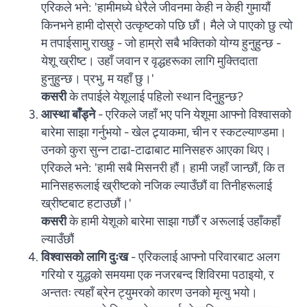
एरिकले भने: 'हामीमध्ये धेरैले जीवनमा केही न केही गुमायौं
किनभने हामी दोस्रो उत्कृष्टको पछि छौं। मैले जे पाएको छु त्यो
म तपाईसामु राख्छु - जो हाम्रो सबै भक्तिको योग्य हुनुहुन्छ -
येशू ख्रीष्ट। उहाँ जवान र वृद्धहरूका लागि मुक्तिदाता
हुनुहुन्छ। प्रभु, म यहाँ छु।'
कसरी
के तपाईले येशूलाई पहिलो स्थान दिनुहुन्छ?
आस्था बाँड्ने
- एरिकले जहाँ भए पनि येशूमा आफ्नो विश्वासको
बारेमा साझा गर्नुभयो - खेल ट्र्याकमा, चीन र स्कटल्याण्डमा।
उनको कुरा सुन्न टाढा-टाढाबाट मानिसहरु आएका थिए।
एरिकले भने: 'हामी सबै मिसनरी हौं। हामी जहाँ जान्छौं, कि त
मानिसहरूलाई ख्रीष्टको नजिक ल्याउँछौं वा तिनीहरूलाई
ख्रीष्टबाट हटाउछौं।'
कसरी
के हामी येशूको बारेमा साझा गर्छौं र अरूलाई उहाँकहाँ
ल्याउँछौं
विश्वासको लागि दुःख
- एरिकलाई आफ्नो परिवारबाट अलग
गरियो र युद्धको समयमा एक नजरबन्द शिविरमा पठाइयो, र
अन्ततः त्यहाँ ब्रेन ट्युमरको कारण उनको मृत्यु भयो।