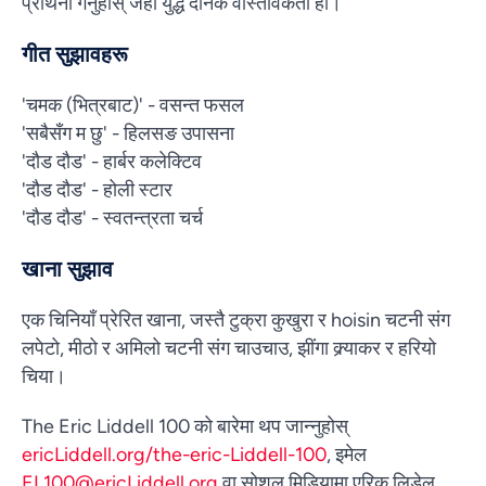
प्रार्थना गर्नुहोस् जहाँ युद्ध दैनिक वास्तविकता हो।
गीत सुझावहरू
'चमक (भित्रबाट)' - वसन्त फसल
'सबैसँग म छु' - हिलसङ उपासना
'दौड दौड' - हार्बर कलेक्टिव
'दौड दौड' - होली स्टार
'दौड दौड' - स्वतन्त्रता चर्च
खाना सुझाव
एक चिनियाँ प्रेरित खाना, जस्तै टुक्रा कुखुरा र hoisin चटनी संग
लपेटो, मीठो र अमिलो चटनी संग चाउचाउ, झींगा क्र्याकर र हरियो
चिया।
The Eric Liddell 100 को बारेमा थप जान्नुहोस्
ericLiddell.org/the-eric-Liddell-100
, इमेल
EL100@ericLiddell.org
वा सोशल मिडियामा एरिक लिडेल