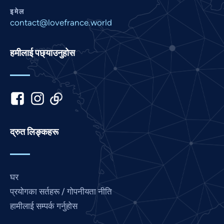
इमेल
Korean
contact@lovefrance.world
Khmer
Kannada
हमीलाई पछ्याउनुहोस
Japanese
Italian
Indonesian
Hindi
Gujarati
द्रुत लिङ्कहरू
German
French
घर
Finnish
प्रयोगका सर्तहरू / गोपनीयता नीति
Dutch
हामीलाई सम्पर्क गर्नुहोस
Chinese