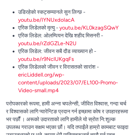
उडिरहेको स्कट्सम्यानले सुन लिन्छ -
youtu.be/IYNUxdoIacA
एरिक लिडेलको मृत्यु -
youtu.be/KL0kzagSQwY
एरिक लिडेल: ओलम्पियन देखि शहीद मिसनरी -
youtu.be/rZdGZLe-N2U
एरिक लिडेल: जीवन सबै दौड व्याख्यान हो -
youtu.be/r9NclUKgqFs
एरिक लिडेलको जीवन र विरासतको सारांश -
ericLiddell.org/wp-
content/uploads/2023/07/EL100-Promo-
Video-small.mp4
परोपकारको रूपमा, हामी अन्ना चपलेन्सी, जीवित विश्वास, गन्दा चर्च
र विश्वासको लागि प्यारेन्टिङ प्रदान गर्न इच्छामा कोष र उपहारहरूमा
भर पर्छौं । अरूको उदारताको लागि हामीले यो स्रोत नि:शुल्क
उपलब्ध गराउन सक्षम भएका छौं। यदि तपाईंले हाम्रो कामबाट फाइदा
Vietnamese
उठाउनुभएको छ भने, कृपया धेरै मानिसहरूलाई त्यसै गर्न मद्दत