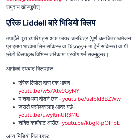
समुदाय खोज्नुहोस्।
एरिक Liddell बारे भिडियो क्लिप
तपाईंले पूरा च्यारियट्स अफ फायर चलचित्र (पूर्ण चलचित्र अमेजन
प्राइममा भाडामा लिन सकिन्छ वा Disney+ मा हेर्न सकिन्छ) वा यी
छोटो क्लिपहरू विभिन्न तरिकामा प्रयोग गर्न सक्नुहुन्छ।
आगोको रथबाट क्लिपहरू:
एरिक लिडेल द्वारा एक भाषण -
youtu.be/w57Atv9GyNY
म शबाथमा दौडने छैन -
youtu.be/usIpld3BZWw
जसले परमेश्वरलाई आदर गर्छ-
youtu.be/uwyltmUR3MU
शक्ति कहाँबाट आउँछ-
youtu.be/kbgR-pOIFbE
अन्य भिडियो क्लिपहरू: