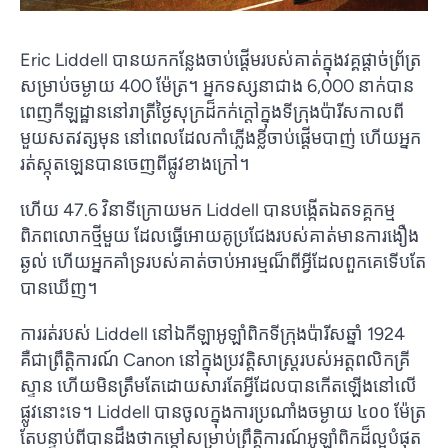
Eric Liddell បានយកកន្លែងចាប់ផ្តើមរបស់គាត់ក្នុងវគ្គផ្តាច់ព្រ័ត្រ
សម្រាប់ចម្ងាយ 400 ម៉ែត្រ។ អ្នកទស្សនាជាង 6,000 នាក់បាន
ពេញកីឡដ្ឋាននៅរាត្រីថ្ងៃសុក្រដ៏កក់ក្តៅក្នុងទីក្រុងប៉ារីសកាលពី
មួយសតវត្សមុន នៅពេលដែលកាំភ្លើងខ្លីចាប់ផ្តើមបាញ់ ហើយអ្នក
រត់ស្កុតឡេនបានចេញពីផ្លូវខាងក្រៅ។
ហើយ 47.6 វិនាទីក្រោយមក Liddell បានបង្កើតឯតទគ្គកម្ម
ពិភពលោកថ្មីមួយ ដែលធ្វើអោយគូប្រជែងរបស់គាត់មានការងឿង
ឆ្ងល់ ហើយអ្នកគាំទ្ររបស់គាត់ចាប់អារម្មណ៏ពីអ្វីដែលពួកគេទើបតែ
បានឃើញ។
ការរត់របស់ Liddell នៅឯកីឡាអូឡាំពិកទីក្រុងប៉ារីសឆ្នាំ 1924
គឺជាព្រឹត្តិការណ៍ Canon នៅក្នុងប្រវត្តិសាស្រ្តរបស់អត្តពលិកគ្រី
ស្ទាន ហើយមិនត្រឹមតែដោយសារតែអ្វីដែលបានកើតឡើងនៅលើ
ផ្លូវនោះទេ។ Liddell បាន​ចូល​ក្នុង​ការ​ប្រណាំង​ចម្ងាយ ៤០០ ម៉ែត្រ​
តែ​បន្ទាប់​ពី​បាន​ដឹង​ថា​កម្តៅ​សម្រាប់​ព្រឹត្តិការណ៍​អូឡាំពិក​ដ៏​ល្អ​បំផុត​