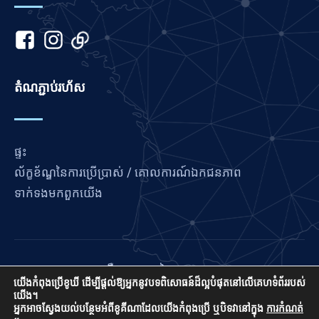
Japanese
Italian
Indonesian
តំណ​ភ្ជាប់​រហ័ស
Hindi
Gujarati
German
ផ្ទះ
French
ល័ក្ខខ័ណ្ឌនៃការប្រើប្រាស់ / គោលការណ៍ឯកជនភាព
Finnish
ទាក់ទង​មក​ពួក​យើង
Dutch
Chinese
Bengali
Love France គឺជាគម្រោងនៃ International Prayer
Arabic
យើងកំពុងប្រើខូឃី ដើម្បីផ្តល់ឱ្យអ្នកនូវបទពិសោធន៍ដ៏ល្អបំផុតនៅលើគេហទំព័ររបស់
Connect ដែលជា US 501 (C) (3) មិនរកប្រាក់ចំណេញ EIN:
យើង។
85-3845307 ។
Afrikaans
អ្នកអាចស្វែងយល់បន្ថែមអំពីខូគីណាដែលយើងកំពុងប្រើ ឬបិទវានៅក្នុង
ការកំណត់