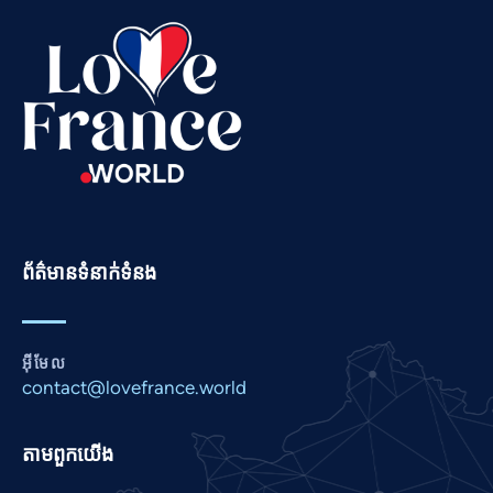
Tamil
Swahili
Spanish
Russian
Romanian
Portuguese
Persian
ព័ត៌មានទំនាក់ទំនង
Pashto
Panjabi
Nepali
អ៊ីមែល
Marathi
contact@lovefrance.world
Malay
តាម​ពួក​យើង
Korean
Kannada