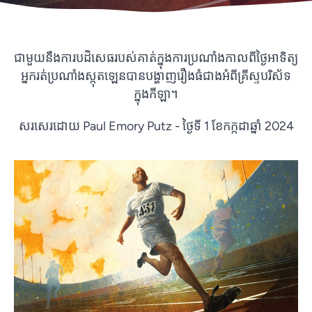
ជាមួយនឹងការបដិសេធរបស់គាត់ក្នុងការប្រណាំងកាលពីថ្ងៃអាទិត្យ
អ្នករត់ប្រណាំងស្កុតឡេនបានបង្ហាញរឿងធំជាងអំពីគ្រីស្ទបរិស័ទ
ក្នុងកីឡា។
សរសេរដោយ Paul Emory Putz - ថ្ងៃទី 1 ខែកក្កដាឆ្នាំ 2024