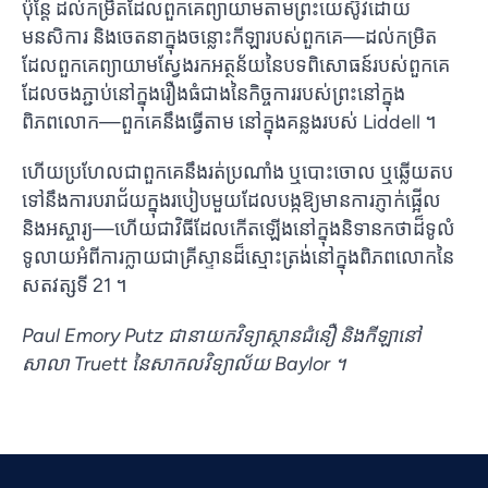
ប៉ុន្តែ ដល់កម្រិតដែលពួកគេព្យាយាមតាមព្រះយេស៊ូវដោយ
មនសិការ និងចេតនាក្នុងចន្លោះកីឡារបស់ពួកគេ—ដល់កម្រិត
ដែលពួកគេព្យាយាមស្វែងរកអត្ថន័យនៃបទពិសោធន៍របស់ពួកគេ
ដែលចងភ្ជាប់នៅក្នុងរឿងធំជាងនៃកិច្ចការរបស់ព្រះនៅក្នុង
ពិភពលោក—ពួកគេនឹងធ្វើតាម នៅក្នុងគន្លងរបស់ Liddell ។
ហើយប្រហែលជាពួកគេនឹងរត់ប្រណាំង ឬបោះចោល ឬឆ្លើយតប
ទៅនឹងការបរាជ័យក្នុងរបៀបមួយដែលបង្កឱ្យមានការភ្ញាក់ផ្អើល
និងអស្ចារ្យ—ហើយជាវិធីដែលកើតឡើងនៅក្នុងនិទានកថាដ៏ទូលំ
ទូលាយអំពីការក្លាយជាគ្រីស្ទានដ៏ស្មោះត្រង់នៅក្នុងពិភពលោកនៃ
សតវត្សទី 21 ។
Paul Emory Putz ជានាយកវិទ្យាស្ថានជំនឿ និងកីឡានៅ
សាលា Truett នៃសាកលវិទ្យាល័យ Baylor ។
Vietnamese
Urdu
Thai
Telugu