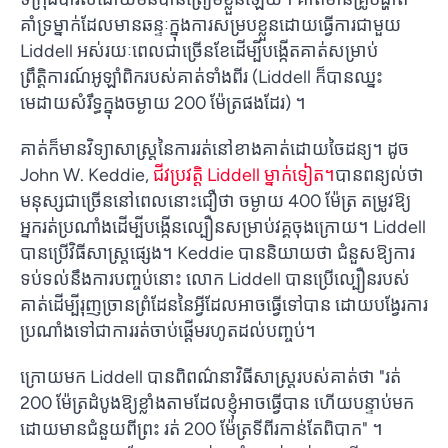
គាំទ្រម្នាក់ដែលមានឆន្ទៈក្នុងការសម្របខ្លួនដោយធ្វើការជាមួយ
Liddell អស់រយៈពេលជាច្រើនខែដើម្បីបង្កើតគាត់សម្រាប់
ព្រឹត្តិការណ៍អូឡាំពិករបស់គាត់ទាំងពីរ (Liddell ក៏បានឈ្នះ
មេដាយសំរឹទ្ធក្នុងចម្ងាយ 200 ម៉ែត្រផងដែរ) ។
គាត់ក៏មានវិទ្យាសាស្ត្រនៃការរត់នៅខាងគាត់ដោយចៃដន្យ។ ដូច
John W. Keddie,
ជីវប្រវត្តិ Liddell ម្នាក់ទៀត។
បានពន្យល់ថា
មនុស្សជាច្រើននៅពេលនោះជឿថា ចម្ងាយ 400 ម៉ែត្រ តម្រូវឱ្យ
អ្នករត់ប្រណាំងដើម្បីបង្កើនល្បឿនសម្រាប់វគ្គចុងក្រោយ។ Liddell
បានប្រើវិធីសាស្រ្តផ្សេង។ Keddie បាននិយាយថា ជំនួសឱ្យការ
ទប់ទល់នឹងការបញ្ចប់នោះ លោក Liddell បានប្រើល្បឿនរបស់
គាត់ដើម្បីរុញច្រានព្រំដែននៃអ្វីដែលអាចធ្វើទៅបាន ដោយបង្វែរការ
ប្រណាំងទៅជាការរត់ចាប់ផ្តើមរហូតដល់បញ្ចប់។
ក្រោយមក Liddell បានពិពណ៌នាវិធីសាស្រ្តរបស់គាត់ថា "រត់
200 ម៉ែត្រដំបូងឱ្យខ្លាំងតាមដែលខ្ញុំអាចធ្វើបាន ហើយបន្ទាប់មក
ដោយមានជំនួយពីព្រះ រត់ 200 ម៉ែត្រទីពីរកាន់តែពិបាក" ។