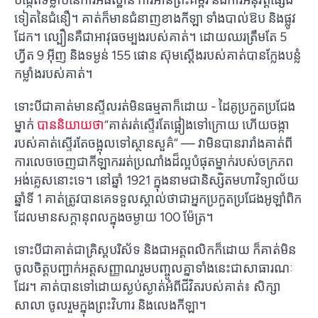
ទៀតនៃជំនឿ។ គាត់​ក៏​មាន​ជំនាញ​ខាង​កីឡា ទាំង​បាល់ឱប និង​ផ្លូវ
ដែក។ ល្បឿនគឺជាអាវុធចម្បងរបស់គាត់។ ដោយឈរត្រឹមតែ 5
ហ្វីត 9 អ៊ីញ និងទម្ងន់ 155 ផោន ស៊ុមស្ដើងរបស់គាត់បានក្លែងបន្លំ
កម្លាំងរបស់គាត់។
ទោះបីជាគាត់មានស្ទីលរត់មិនធម្មតាក៏ដោយ - ដៃគូប្រកួតប្រជែង
ម្នាក់
បាននិយាយថា
“គាត់រត់ស្ទើរតែផ្អៀងទៅក្រោយ ហើយចង្កា
របស់គាត់ស្ទើរតែចង្អុលទៅស្ថានសួគ៌” — វាមិនបានរារាំងគាត់ពី
ការលេចចេញជាកីឡាកររត់ប្រណាំងដ៏ល្អបំផុតម្នាក់របស់ចក្រភព
អង់គ្លេសនោះទេ។ នៅឆ្នាំ 1921 ក្នុងនាមជានិស្សិតមហាវិទ្យាល័យ
ឆ្នាំទី 1 គាត់ត្រូវបានគេទទួលស្គាល់ថាជាអ្នកប្រកួតប្រជែងអូឡាំពិក
ដែលមានសក្តានុពលក្នុងចម្ងាយ 100 ម៉ែត្រ។
ទោះបីជាគាត់ជាគ្រិស្តបរិស័ទ និងជាអត្តពលិកក៏ដោយ ក៏គាត់មិន
ចូលចិត្តបញ្ជាក់អត្តសញ្ញាណរួមបញ្ចូលគ្នាទាំងនេះជាសាធារណៈ
ដែរ។ គាត់បានទៅដោយស្ងប់ស្ងាត់អំពីជីវិតរបស់គាត់៖ សិក្សា
សាលា ចូលរួមក្នុងព្រះវិហារ និងលេងកីឡា។