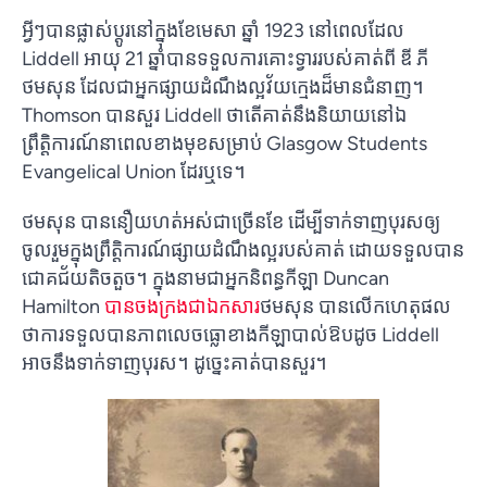
អ្វីៗបានផ្លាស់ប្តូរនៅក្នុងខែមេសា ឆ្នាំ 1923 នៅពេលដែល
Liddell អាយុ 21 ឆ្នាំបានទទួលការគោះទ្វាររបស់គាត់ពី ឌី ភី
ថមសុន ដែលជាអ្នកផ្សាយដំណឹងល្អវ័យក្មេងដ៏មានជំនាញ។
Thomson បានសួរ Liddell ថាតើគាត់នឹងនិយាយនៅឯ
ព្រឹត្តិការណ៍នាពេលខាងមុខសម្រាប់ Glasgow Students
Evangelical Union ដែរឬទេ។
ថមសុន បាន​នឿយហត់​អស់​ជាច្រើន​ខែ ដើម្បី​ទាក់ទាញ​បុរស​ឲ្យ​
ចូល​រួម​ក្នុង​ព្រឹត្តិការណ៍​ផ្សាយ​ដំណឹងល្អ​របស់​គាត់ ដោយ​ទទួល​បាន​
ជោគជ័យ​តិចតួច។ ក្នុងនាមជាអ្នកនិពន្ធកីឡា Duncan
Hamilton
បានចងក្រងជាឯកសារ
ថមសុន បាន​លើក​ហេតុផល​
ថា​ការ​ទទួល​បាន​ភាព​លេចធ្លោ​ខាង​កីឡា​បាល់ឱប​ដូច​ Liddell
អាច​នឹង​ទាក់ទាញ​បុរស។ ដូច្នេះគាត់បានសួរ។