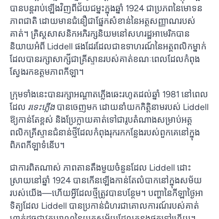
បាន​បន្ត​រាប់​ឡើង​វិញ​ពី​ជ័យ​ជម្នះ​ក្នុង​ឆ្នាំ 1924 ជា​ប្រភព​នៃ​មោទន
ភាព​ជាតិ ដោយ​មាន​ជំនឿ​ជា​ផ្នែក​សំខាន់​នៃ​អត្តសញ្ញាណ​របស់​
គាត់។ គ្រិស្ដសាសនិកអភិរក្សនិយមនៅសហរដ្ឋអាមេរិកបាន
និយាយអំពី Liddell ផងដែរដែលជាឧទាហរណ៍នៃអត្តពលិកម្នាក់
ដែលបានរក្សាសាក្សីជាគ្រីស្ទានរបស់គាត់ខណៈពេលដែលកំពុង
ស្វែងរកឧត្តមភាពកីឡា។
ក្រុមទាំងនេះបានរក្សាអណ្តាតភ្លើងឆេះរហូតដល់ឆ្នាំ 1981 នៅពេល
ដែល
រទេះភ្លើង
បានចេញមក ដោយនាំយកកិត្តិនាមរបស់ Liddell
ឱ្យកាន់តែខ្ពស់ និងប្រែក្លាយគាត់ទៅជារូបតំណាងសម្រាប់អត្ត
ពលិកគ្រីស្ទានជំនាន់ថ្មីដែលកំពុងរុករកកន្លែងរបស់ពួកគេនៅក្នុង
ពិភពកីឡាទំនើប។
ជាការពិតណាស់ ភាពតានតឹងមួយចំនួនដែល Liddell ដោះ
ស្រាយនៅឆ្នាំ 1924 បានកើនឡើងកាន់តែលំបាកនៅក្នុងសម័យ
របស់យើង—ហើយអ្វីដែលថ្មីត្រូវបានបន្ថែម។ បញ្ហានៃកីឡាថ្ងៃអា
ទិត្យដែល Liddell បានប្រកាន់ជំហរជាគោលការណ៍របស់គាត់
ហាក់ដូចជាវត្ថុបុរាណនៃយុគសម័យដែលកន្លងផុតទៅហើយ។