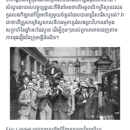
សំណួរនាពេលបច្ចុប្បន្ននេះគឺមិនមែនថាតើអត្តពលិកគ្រីស្ទានវរជន
គួរលេងកីឡានៅថ្ងៃអាទិត្យមួយចំនួនដែលបានជ្រើសរើសឬអត់? វា
ជាថាតើគ្រួសារគ្រិស្តសាសនិកធម្មតាគួររំលងព្រះវិហារនៅចុង
សប្តាហ៍នៃឆ្នាំនេះដែរឬទេ ដើម្បីកូនៗរបស់ពួកគេអាចដេញតាម
ភាពរុងរឿងនៃក្រុមធ្វើដំណើរ។
Eric Liddell ត្រូវបានគេដង្ហែជុំវិញសាកលវិទ្យាល័យ