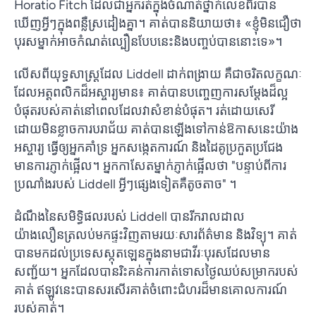
Horatio Fitch ដែល​ជា​អ្នក​រត់​ក្នុង​ចំណាត់​ថ្នាក់​លេខ​ពីរ​បាន​
ឃើញ​អ្វី​ៗ​ក្នុង​ពន្លឺ​ស្រដៀង​គ្នា។ គាត់​បាន​និយាយ​ថា​៖ «​ខ្ញុំ​មិន​ជឿ​ថា​
បុរស​ម្នាក់​អាច​កំណត់​ល្បឿន​បែប​នេះ​និង​បញ្ចប់​បាន​នោះ​ទេ​»​។
លើសពីយុទ្ធសាស្ត្រដែល Liddell ដាក់ពង្រាយ គឺជាចរិតលក្ខណៈ
ដែលអត្តពលិកដ៏អស្ចារ្យមាន៖ គាត់បានបញ្ចេញការសម្តែងដ៏ល្អ
បំផុតរបស់គាត់នៅពេលដែលវាសំខាន់បំផុត។ រត់ដោយសេរី
ដោយមិនខ្លាចការបរាជ័យ គាត់បានឡើងទៅកាន់ឱកាសនេះយ៉ាង
អស្ចារ្យ ធ្វើឲ្យអ្នកគាំទ្រ អ្នកសង្កេតការណ៍ និងដៃគូប្រកួតប្រជែង
មានការភ្ញាក់ផ្អើល។ អ្នកកាសែតម្នាក់ភ្ញាក់ផ្អើលថា "បន្ទាប់ពីការ
ប្រណាំងរបស់ Liddell អ្វីៗផ្សេងទៀតគឺតូចតាច" ។
ដំណឹងនៃសមិទ្ធិផលរបស់ Liddell បានរីករាលដាល
យ៉ាងលឿនត្រលប់មកផ្ទះវិញតាមរយៈសារព័ត៌មាន និងវិទ្យុ។ គាត់
បានមកដល់ប្រទេសស្កុតឡេនក្នុងនាមជាវីរៈបុរសដែលមាន
សញ្ជ័យ។ អ្នក​ដែល​បាន​រិះគន់​ការ​កាត់​ទោស​ថ្ងៃ​ឈប់​សម្រាក​របស់​
គាត់ ឥឡូវ​នេះ​បាន​សរសើរ​គាត់​ចំពោះ​ជំហរ​ដ៏​មាន​គោលការណ៍​
របស់​គាត់។