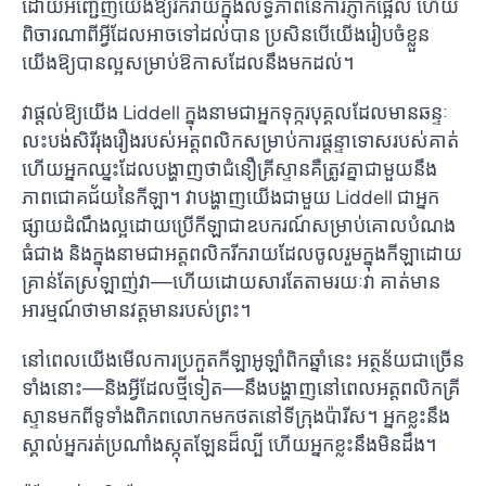
ដោយអញ្ជើញយើងឱ្យរីករាយក្នុងលទ្ធភាពនៃការភ្ញាក់ផ្អើល ហើយ
ពិចារណាពីអ្វីដែលអាចទៅដល់បាន ប្រសិនបើយើងរៀបចំខ្លួន
យើងឱ្យបានល្អសម្រាប់ឱកាសដែលនឹងមកដល់។
វាផ្តល់ឱ្យយើង Liddell ក្នុងនាមជាអ្នកទុក្ករបុគ្គលដែលមានឆន្ទៈ
លះបង់សិរីរុងរឿងរបស់អត្តពលិកសម្រាប់ការផ្តន្ទាទោសរបស់គាត់
ហើយអ្នកឈ្នះដែលបង្ហាញថាជំនឿគ្រីស្ទានគឺត្រូវគ្នាជាមួយនឹង
ភាពជោគជ័យនៃកីឡា។ វាបង្ហាញយើងជាមួយ Liddell ជាអ្នក
ផ្សាយដំណឹងល្អដោយប្រើកីឡាជាឧបករណ៍សម្រាប់គោលបំណង
ធំជាង និងក្នុងនាមជាអត្តពលិករីករាយដែលចូលរួមក្នុងកីឡាដោយ
គ្រាន់តែស្រឡាញ់វា—ហើយដោយសារតែតាមរយៈវា គាត់មាន
អារម្មណ៍ថាមានវត្តមានរបស់ព្រះ។
នៅពេលយើងមើលការប្រកួតកីឡាអូឡាំពិកឆ្នាំនេះ អត្ថន័យជាច្រើន
ទាំងនោះ—និងអ្វីដែលថ្មីទៀត—នឹងបង្ហាញនៅពេលអត្តពលិកគ្រី
ស្ទានមកពីទូទាំងពិភពលោកមកថតនៅទីក្រុងប៉ារីស។ អ្នក​ខ្លះ​នឹង​
ស្គាល់​អ្នក​រត់​ប្រណាំង​ស្កុតឡែន​ដ៏​ល្បី ហើយ​អ្នក​ខ្លះ​នឹង​មិន​ដឹង។