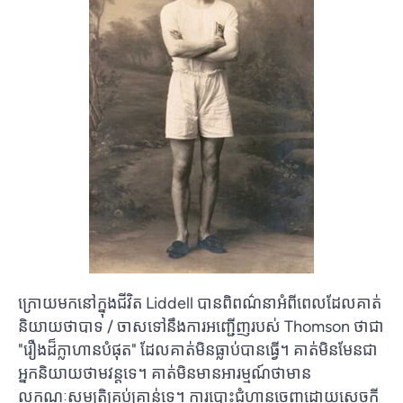
ក្រោយមកនៅក្នុងជីវិត Liddell បានពិពណ៌នាអំពីពេលដែលគាត់
និយាយថាបាទ / ចាសទៅនឹងការអញ្ជើញរបស់ Thomson ថាជា
"រឿងដ៏ក្លាហានបំផុត" ដែលគាត់មិនធ្លាប់បានធ្វើ។ គាត់​មិន​មែន​ជា​
អ្នក​និយាយ​ថាមវន្ត​ទេ។ គាត់មិនមានអារម្មណ៍ថាមាន
លក្ខណៈសម្បត្តិគ្រប់គ្រាន់ទេ។ ការបោះជំហានចេញដោយសេចក្តី