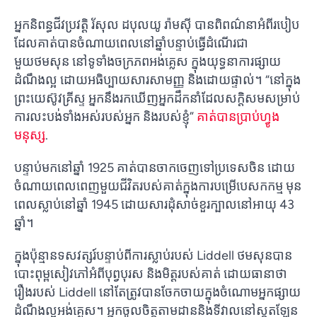
អ្នកនិពន្ធជីវប្រវត្តិ រ័សុល ដបុលយូ រ៉ាមស៊ី បានពិពណ៌នាអំពីរបៀប
ដែលគាត់បានចំណាយពេលនៅឆ្នាំបន្ទាប់ធ្វើដំណើរជា
មួយថមសុន នៅទូទាំងចក្រភពអង់គ្លេស ក្នុងយុទ្ធនាការផ្សាយ
ដំណឹងល្អ ដោយអធិប្បាយសារសាមញ្ញ និងដោយផ្ទាល់។ “នៅក្នុង
ព្រះយេស៊ូវគ្រីស្ទ អ្នកនឹងរកឃើញអ្នកដឹកនាំដែលសក្តិសមសម្រាប់
ការលះបង់ទាំងអស់របស់អ្នក និងរបស់ខ្ញុំ”
គាត់បានប្រាប់ហ្វូង
មនុស្ស
.
បន្ទាប់មកនៅឆ្នាំ 1925 គាត់បានចាកចេញទៅប្រទេសចិន ដោយ
ចំណាយពេលពេញមួយជីវិតរបស់គាត់ក្នុងការបម្រើបេសកកម្ម មុន
ពេលស្លាប់នៅឆ្នាំ 1945 ដោយសារដុំសាច់ខួរក្បាលនៅអាយុ 43
ឆ្នាំ។
ក្នុងប៉ុន្មានទសវត្សរ៍បន្ទាប់ពីការស្លាប់របស់ Liddell ថមសុនបាន
បោះពុម្ពសៀវភៅអំពីបុព្វបុរស និងមិត្តរបស់គាត់ ដោយធានាថា
រឿងរបស់ Liddell នៅតែត្រូវបានចែកចាយក្នុងចំណោមអ្នកផ្សាយ
ដំណឹងល្អអង់គ្លេស។ អ្នក​ចូល​ចិត្ត​តាម​ដាន​និង​ទីវាល​នៅ​ស្កុតឡែន​