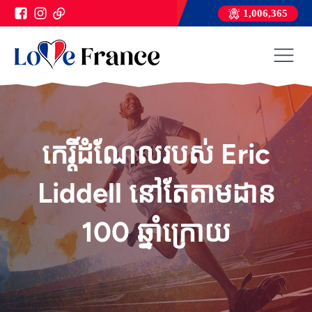
1,006,365
កេរ្តិ៍ដំណែលរបស់ Eric
Liddell នៅតែតាមដាន
100 ឆ្នាំក្រោយ