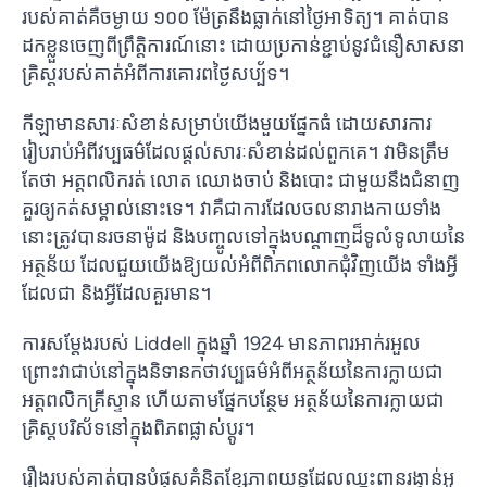
របស់​គាត់​គឺ​ចម្ងាយ ១០០ ម៉ែត្រ​នឹង​ធ្លាក់​នៅ​ថ្ងៃ​អាទិត្យ។ គាត់​បាន​
ដក​ខ្លួន​ចេញ​ពី​ព្រឹត្តិការណ៍​នោះ ដោយ​ប្រកាន់​ខ្ជាប់​នូវ​ជំនឿ​សាសនា​
គ្រិស្ត​របស់​គាត់​អំពី​ការ​គោរព​ថ្ងៃ​សប្ប័ទ។
កីឡាមានសារៈសំខាន់សម្រាប់យើងមួយផ្នែកធំ ដោយសារការ
រៀបរាប់អំពីវប្បធម៌ដែលផ្តល់សារៈសំខាន់ដល់ពួកគេ។ វាមិនត្រឹម
តែថា អត្តពលិករត់ លោត ឈោងចាប់ និងបោះ ជាមួយនឹងជំនាញ
គួរឲ្យកត់សម្គាល់នោះទេ។ វាគឺជាការដែលចលនារាងកាយទាំង
នោះត្រូវបានរចនាម៉ូដ និងបញ្ចូលទៅក្នុងបណ្តាញដ៏ទូលំទូលាយនៃ
អត្ថន័យ ដែលជួយយើងឱ្យយល់អំពីពិភពលោកជុំវិញយើង ទាំងអ្វី
ដែលជា និងអ្វីដែលគួរមាន។
ការសម្តែងរបស់ Liddell ក្នុងឆ្នាំ 1924 មានភាពរអាក់រអួល
ព្រោះវាជាប់នៅក្នុងនិទានកថាវប្បធម៌អំពីអត្ថន័យនៃការក្លាយជា
អត្តពលិកគ្រីស្ទាន ហើយតាមផ្នែកបន្ថែម អត្ថន័យនៃការក្លាយជា
គ្រិស្តបរិស័ទនៅក្នុងពិភពផ្លាស់ប្តូរ។
រឿងរបស់គាត់បានបំផុសគំនិតខ្សែភាពយន្តដែលឈ្នះពានរង្វាន់អូ