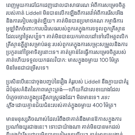
ពេញមួយការជជែកដេញដោលជាសាធារណៈអំពីការសម្រេចចិត្ត
របស់គាត់ Liddell មិនបានលើកឡើងពីការតវ៉ាអំពីការរើសអើង
និងការគៀបសង្កត់ឡើយ។ គាត់​មិន​បាន​ប្រមាថ​គណៈកម្មាធិការ​
អូឡាំពិក​ចំពោះ​ការ​បដិសេធ​របស់​ពួកគេ​ក្នុង​ការ​ទទួល​ពួក​គ្រីស្ទាន​
ដែល​រក្សា​ថ្ងៃ​សប្ប័ទ។ គាត់​មិន​បាន​យក​គោល​ដៅ​ទៅ​លើ​អត្តពលិក​
គ្រីស្ទាន​គ្នីគ្នា​សម្រាប់​ឆន្ទៈ​របស់​ពួកគេ​ក្នុង​ការ​សម្រុះសម្រួល​និង​ការ​
ប្រកួត​នៅ​ថ្ងៃ​អាទិត្យ​នោះ​ទេ។ គាត់គ្រាន់តែធ្វើការសម្រេចចិត្តរបស់
គាត់ហើយទទួលយកផលវិបាក: មាសក្នុងចម្ងាយ 100 ម៉ែត្រ
មិនមែនជាជម្រើសទេ។
ប្រសិនបើនេះជាចុងបញ្ចប់នៃរឿង គំរូរបស់ Liddell នឹងក្លាយជាគំរូ
ដ៏បំផុសគំនិតនៃភាពស្មោះត្រង់—ហើយក៏ជាលេខយោងដែល
បំភ្លេចចោលក្នុងប្រវត្តិសាស្ត្រផងដែរ។ មិនមានទេ។
រទេះ
ភ្លើង
ដោយគ្មានជ័យជំនះរបស់គាត់ក្នុងចម្ងាយ 400 ម៉ែត្រ។
មានមនុស្សតិចណាស់ដែលរំពឹងថាគាត់នឹងមានឱកាសក្នុងការ
ប្រណាំងយូរជាងនេះ។ ទោះ​ជា​យ៉ាង​ណា គាត់​មិន​បាន​មក​ដល់​
ទីក្រុង​ប៉ារីស​ដោយ​មិន​បាន​ត្រៀម​ខ្លួន​ឡើយ។ គាត់មានគ្រូបង្ហាត់