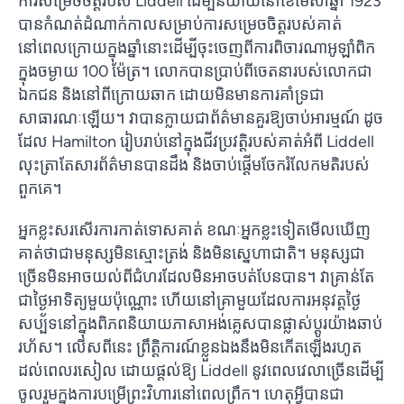
ការសម្រេចចិត្តរបស់ Liddell ដើម្បីនិយាយនៅខែមេសាឆ្នាំ 1923
បានកំណត់ដំណាក់កាលសម្រាប់ការសម្រេចចិត្តរបស់គាត់
នៅពេលក្រោយក្នុងឆ្នាំនោះដើម្បីចុះចេញពីការពិចារណាអូឡាំពិក
ក្នុងចម្ងាយ 100 ម៉ែត្រ។ លោក​បាន​ប្រាប់​ពី​ចេតនា​របស់​លោក​ជា​
ឯកជន និង​នៅ​ពី​ក្រោយ​ឆាក ដោយ​មិន​មាន​ការ​គាំទ្រ​ជា​
សាធារណៈ​ឡើយ។ វាបានក្លាយជាព័ត៌មានគួរឱ្យចាប់អារម្មណ៍ ដូច
ដែល Hamilton រៀបរាប់នៅក្នុងជីវប្រវត្តិរបស់គាត់អំពី Liddell
លុះត្រាតែសារព័ត៌មានបានដឹង និងចាប់ផ្តើមចែករំលែកមតិរបស់
ពួកគេ។
អ្នក​ខ្លះ​សរសើរ​ការ​កាត់​ទោស​គាត់ ខណៈ​អ្នក​ខ្លះ​ទៀត​មើល​ឃើញ​
គាត់​ថា​ជា​មនុស្ស​មិន​ស្មោះ​ត្រង់ និង​មិន​ស្នេហា​ជាតិ។ មនុស្សជា
ច្រើនមិនអាចយល់ពីជំហរដែលមិនអាចបត់បែនបាន។ វាគ្រាន់តែ
ជាថ្ងៃអាទិត្យមួយប៉ុណ្ណោះ ហើយនៅគ្រាមួយដែលការអនុវត្តថ្ងៃ
សប្ប័ទនៅក្នុងពិភពនិយាយភាសាអង់គ្លេសបានផ្លាស់ប្តូរយ៉ាងឆាប់
រហ័ស។ លើសពីនេះ ព្រឹត្តិការណ៍ខ្លួនឯងនឹងមិនកើតឡើងរហូត
ដល់ពេលរសៀល ដោយផ្តល់ឱ្យ Liddell នូវពេលវេលាច្រើនដើម្បី
ចូលរួមក្នុងការបម្រើព្រះវិហារនៅពេលព្រឹក។ ហេតុ​អ្វី​បាន​ជា​