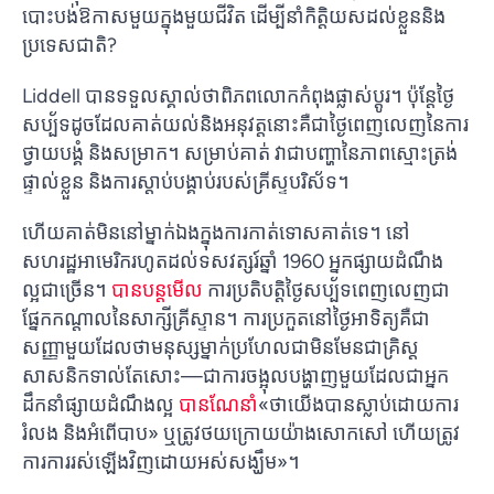
បោះបង់​ឱកាស​មួយ​ក្នុង​មួយ​ជីវិត ដើម្បី​នាំ​កិត្តិយស​ដល់​ខ្លួន​និង​
ប្រទេស​ជាតិ?
Liddell បានទទួលស្គាល់ថាពិភពលោកកំពុងផ្លាស់ប្តូរ។ ប៉ុន្តែ​ថ្ងៃ​
សប្ប័ទ​ដូច​ដែល​គាត់​យល់​និង​អនុវត្ត​នោះ​គឺ​ជា​ថ្ងៃ​ពេញ​លេញ​នៃ​ការ​
ថ្វាយបង្គំ និង​សម្រាក។ សម្រាប់គាត់ វាជាបញ្ហានៃភាពស្មោះត្រង់
ផ្ទាល់ខ្លួន និងការស្តាប់បង្គាប់របស់គ្រីស្ទបរិស័ទ។
ហើយ​គាត់​មិន​នៅ​ម្នាក់​ឯង​ក្នុង​ការ​កាត់​ទោស​គាត់​ទេ។ នៅ
សហរដ្ឋអាមេរិករហូតដល់ទសវត្សរ៍ឆ្នាំ 1960 អ្នកផ្សាយដំណឹង
ល្អជាច្រើន។
បានបន្តមើល
ការប្រតិបត្តិថ្ងៃសប្ប័ទពេញលេញជា
ផ្នែកកណ្តាលនៃសាក្សីគ្រីស្ទាន។ ការ​ប្រកួត​នៅ​ថ្ងៃ​អាទិត្យ​គឺជា​
សញ្ញា​មួយ​ដែល​ថា​មនុស្ស​ម្នាក់​ប្រហែល​ជា​មិន​មែន​ជា​គ្រិស្ត​
សាសនិក​ទាល់​តែ​សោះ—ជា​ការ​ចង្អុល​បង្ហាញ​មួយ​ដែល​ជា​អ្នក​
ដឹក​នាំ​ផ្សាយ​ដំណឹងល្អ
បានណែនាំ
«ថា​យើង​បាន​ស្លាប់​ដោយ​ការ​
រំលង និង​អំពើ​បាប» ឬ​ត្រូវ​ថយ​ក្រោយ​យ៉ាង​សោកសៅ ហើយ​ត្រូវ
ការ​ការ​រស់ឡើងវិញ​ដោយ​អស់សង្ឃឹម»។