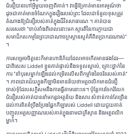
ជំនឿបានហៅអ្វីមួយចេញពីគាត់។ វាធ្វើឱ្យគាត់មានអារម្មណ៍ថា
ដូចជាគាត់មានចំណែកក្នុងរឿងរបស់ព្រះ ដែលជាទំនួលខុសត្រូវ
តំណាងឱ្យជំនឿរបស់គាត់ក្នុងជីវិតសាធារណៈ។ គាត់បាន
សរសេរថា "ចាប់តាំងពីពេលនោះមក ស្មារតីនៃការក្លាយជា
សមាជិកសកម្មនៃព្រះរាជាណាចក្រស្ថានសួគ៌គឺពិតប្រាកដណាស់"
។
ការសម្រេចចិត្តនេះក៏មានហានិភ័យដែលអាចកើតមានផងដែរ—
ជាពិសេស Liddell ខ្លួនគាត់ផ្ទាល់នឹងទទួលស្គាល់, គ្រោះថ្នាក់នៃ
ការ "នាំបុរសម្នាក់ឡើងដល់កម្រិតលើសពីកម្លាំងនៃចរិតរបស់គាត់"
។ ភាពជោគជ័យក្នុងកីឡាមិនមានន័យថាអត្តពលិកមានជំនឿ
ចាស់ទុំដែលសក្តិសមនឹងការធ្វើតាមនោះទេ។ ប៉ុន្តែការចែករំលែក
ជំនឿរបស់គាត់បាននាំមកនូវអត្ថន័យ និងសារៈសំខាន់កាន់តែច្រើន
ដល់ការខិតខំប្រឹងប្រែងផ្នែកកីឡារបស់ Liddell ដោយជួយគាត់
បញ្ចូលអត្តសញ្ញាណរបស់គាត់ក្នុងនាមជាគ្រីស្ទាន និងអត្តពលិក
ម្នាក់។