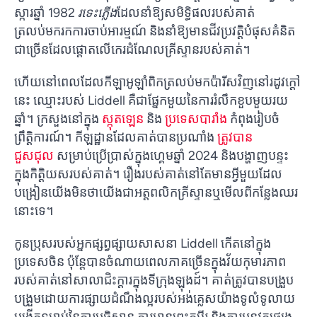
ស្ការឆ្នាំ 1982
រទេះភ្លើង
ដែលនាំឱ្យសមិទ្ធិផលរបស់គាត់
ត្រលប់មករកការចាប់អារម្មណ៍ និងនាំឱ្យមានជីវប្រវត្តិបំផុសគំនិត
ជាច្រើនដែលផ្តោតលើកេរដំណែលគ្រីស្ទានរបស់គាត់។
ហើយនៅពេលដែលកីឡាអូឡាំពិកត្រលប់មកប៉ារីសវិញនៅរដូវក្តៅ
នេះ ឈ្មោះរបស់ Liddell គឺជាផ្នែកមួយនៃការរំលឹកខួបមួយរយ
ឆ្នាំ។ ក្រសួងនៅក្នុង
ស្កុតឡេន
និង
ប្រទេសបារាំង
កំពុងរៀបចំ
ព្រឹត្តិការណ៍។ កីឡដ្ឋានដែលគាត់បានប្រណាំង
ត្រូវបាន
ជួសជុល
សម្រាប់ប្រើប្រាស់ក្នុងហ្គេមឆ្នាំ 2024 និងបង្ហាញបន្ទះ
ក្នុងកិត្តិយសរបស់គាត់។ រឿងរបស់គាត់នៅតែមានអ្វីមួយដែល
បង្រៀនយើងមិនថាយើងជាអត្តពលិកគ្រីស្ទានឬមើលពីកន្លែងឈរ
នោះទេ។
កូនប្រុសរបស់អ្នកផ្សព្វផ្សាយសាសនា Liddell កើតនៅក្នុង
ប្រទេសចិន ប៉ុន្តែបានចំណាយពេលភាគច្រើនក្នុងវ័យកុមារភាព
របស់គាត់នៅសាលាជិះក្តារក្នុងទីក្រុងឡុងដ៍។ គាត់ត្រូវបានបង្រួប
បង្រួមដោយការផ្សាយដំណឹងល្អរបស់អង់គ្លេសយ៉ាងទូលំទូលាយ
បង្កើតទម្លាប់នៃការអធិស្ឋាន ការអានព្រះគម្ពីរ និងការអនុវត្តផ្សេង