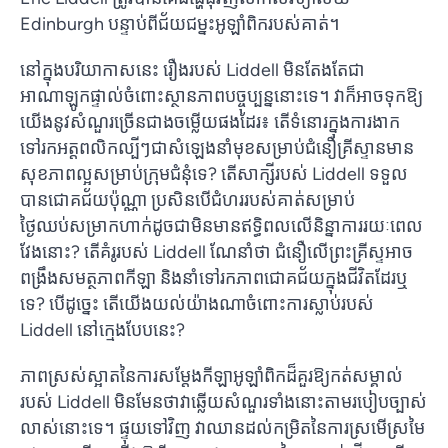
Edinburgh បន្ទាប់ពីជ័យជម្នះអូឡាំពិករបស់គាត់។
នៅក្នុងបរិយាកាសនេះ រឿងរបស់ Liddell មិនតែងតែជា
អាណាឡូកផ្ទាល់ចំពោះស្ថានភាពបច្ចុប្បន្ននោះទេ។ វាក៏អាចទុកឱ្យ
យើងនូវសំណួរច្រើនជាងចម្លើយផងដែរ៖ តើទំនោរក្នុងការងាក
ទៅរកអត្តពលិកល្បីៗជាសំឡេងនាំមុខសម្រាប់ជំនឿគ្រីស្ទានមាន
សុខភាពល្អសម្រាប់ក្រុមជំនុំទេ? តើសាក្សីរបស់ Liddell ទទួល
បានជោគជ័យប៉ុណ្ណា ប្រសិនបើជំហររបស់គាត់សម្រាប់
ថ្ងៃឈប់សម្រាកហាក់ដូចជាមិនមានឥទ្ធិពលលើនិន្នាការរយៈពេល
វែងនោះ? តើគំរូរបស់ Liddell ណែនាំថា ជំនឿលើព្រះគ្រីស្ទអាច
ពង្រឹងសមត្ថភាពកីឡា និងនាំទៅរកភាពជោគជ័យក្នុងជីវិតដែរឬ
ទេ? បើដូច្នេះ តើយើងយល់យ៉ាងណាចំពោះការស្លាប់របស់
Liddell នៅក្មេងបែបនេះ?
ភាពស្រស់ស្អាតនៃការសម្តែងកីឡាអូឡាំពិកដ៏គួរឱ្យកត់សម្គាល់
របស់ Liddell មិនមែនថាវាឆ្លើយសំណួរទាំងនោះតាមរបៀបច្បាស់
លាស់នោះទេ។ ផ្ទុយទៅវិញ វាឈានដល់កម្រិតនៃការស្រមើស្រមៃ