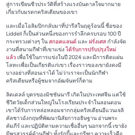
สู่การเขียนชีวประวัติที่สร้างแรงบันดาลใจมากมาย
เกี่ยวกับมรดกคริสเตียนของเขา
และเมื่อโอลิมปิกกลับมาที่ปารีสในฤดูร้อนนี้ ชื่อของ
Liddell ก็เป็นส่วนหนึ่งของการรำลึกครบรอบ 100 ปี
กระทรวงต่างๆ ใน
สกอตแลนด์
และ
ฝรั่งเศส
กำลังจัด
งานที่สนามกีฬาที่เขาแข่ง
ได้รับการปรับปรุงใหม่
แล้ว
เพื่อใช้ในการแข่งในปี 2024 และมีการติดแผ่น
โลหะเพื่อเป็นเกียรติแก่เขา เรื่องราวของเขายังคงมี
บางอย่างที่สอนเราได้ ไม่ว่าเราจะเป็นนักกีฬา
คริสเตียนหรือผู้ชมจากอัฒจันทร์ก็ตาม
ลิดเดลล์ บุตรของมิชชันนารี เกิดในประเทศจีน แต่ใช้
ชีวิตวัยเด็กส่วนใหญ่ในโรงเรียนประจำในลอนดอน
เขาได้รับการหล่อหลอมจากกลุ่มคริสเตียนอีแวนเจลิ
คัลชาวอังกฤษที่พัฒนานิสัยการอธิษฐาน อ่านพระ
คัมภีร์ และปฏิบัติตามความเชื่ออื่นๆ นอกจากนี้ เขายัง
มีพรสวรรค์ด้านกีฬา ทั้งรักบี้และกรีฑา ความเร็วคือ