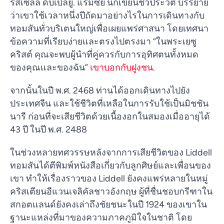
รัสเซลล์ ดับเบิลยู. แรมซีย์ นักเขียนชีวประวัติ บรรยาย
ว่าเขาใช้เวลาหนึ่งปีถัดมาอย่างไรในการเดินทางกับ
ทอมสันทั่วบริเตนใหญ่เพื่อเผยแพร่ศาสนา โดยเทศนา
ข้อความที่เรียบง่ายและตรงไปตรงมา “ในพระเยซู
คริสต์ คุณจะพบผู้นำที่คู่ควรกับการอุทิศตนทั้งหมด
ของคุณและของฉัน”
เขาบอกกับฝูงชน
.
จากนั้นในปี พ.ศ. 2468 ท่านได้ออกเดินทางไปยัง
ประเทศจีน และใช้ชีวิตที่เหลือในการรับใช้เป็นมิชชัน
นารี ก่อนที่จะเสียชีวิตด้วยเนื้องอกในสมองเมื่ออายุได้
43 ปี ในปี พ.ศ. 2488
ในช่วงหลายทศวรรษหลังจากการเสียชีวิตของ Liddell
ทอมสันได้ตีพิมพ์หนังสือเกี่ยวกับลูกศิษย์และเพื่อนของ
เขา ทำให้เรื่องราวของ Liddell ยังคงแพร่หลายในหมู่
คริสเตียนอีแวนเจลิคัลชาวอังกฤษ ผู้ที่ชื่นชอบกรีฑาใน
สกอตแลนด์ยังคงเล่าถึงชัยชนะในปี 1924 ของเขาใน
ฐานะแหล่งที่มาของความภาคภูมิใจในชาติ โดย