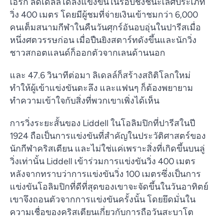
เอริก ลิดเดลล์ได้ลงแข่งขันในรอบชิงชนะเลิศประเภท
วิ่ง 400 เมตร โดยมีผู้ชมที่จ่ายเงินเข้าชมกว่า 6,000
คนเต็มสนามกีฬาในคืนวันศุกร์อันอบอุ่นในปารีสเมื่อ
หนึ่งศตวรรษก่อน เมื่อปืนยิงสตาร์ทดังขึ้นและนักวิ่ง
ชาวสกอตแลนด์ก็ออกตัวจากเลนด้านนอก
และ 47.6 วินาทีต่อมา ลิเดลล์ก็สร้างสถิติโลกใหม่
ทำให้ผู้เข้าแข่งขันตะลึง และแฟนๆ ก็ต้องพยายาม
ทำความเข้าใจกับสิ่งที่พวกเขาเพิ่งได้เห็น
การวิ่งระยะสั้นของ Liddell ในโอลิมปิกที่ปารีสในปี
1924 ถือเป็นการแข่งขันที่สำคัญในประวัติศาสตร์ของ
นักกีฬาคริสเตียน และไม่ใช่แค่เพราะสิ่งที่เกิดขึ้นบนลู่
วิ่งเท่านั้น Liddell เข้าร่วมการแข่งขันวิ่ง 400 เมตร
หลังจากทราบว่าการแข่งขันวิ่ง 100 เมตรซึ่งเป็นการ
แข่งขันโอลิมปิกที่ดีที่สุดของเขาจะจัดขึ้นในวันอาทิตย์
เขาจึงถอนตัวจากการแข่งขันครั้งนั้น โดยยึดมั่นใน
ความเชื่อของคริสเตียนเกี่ยวกับการถือวันสะบาโต