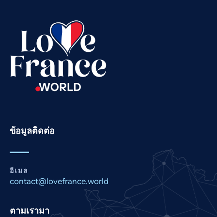
Swahili
Spanish
Russian
Romanian
Portuguese
Persian
Pashto
Panjabi
ข้อมูลติดต่อ
Nepali
Marathi
Malay
อีเมล
contact@lovefrance.world
Korean
Khmer
ตามเรามา
Kannada