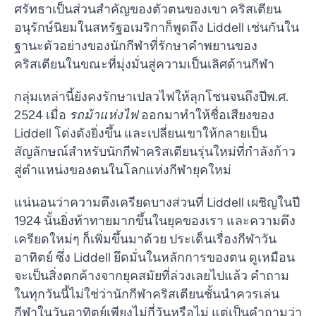
ศรัทธาเป็นส่วนสำคัญของตัวตนของเขา คริสเตียน
อนุรักษ์นิยมในสหรัฐอเมริกาก็พูดถึง Liddell เช่นกันใน
ฐานะตัวอย่างของนักกีฬาที่รักษาคำพยานของ
คริสเตียนในขณะที่มุ่งมั่นสู่ความเป็นเลิศด้านกีฬา
กลุ่มเหล่านี้ยังคงรักษาเปลวไฟให้ลุกโชนจนถึงปีพ.ศ.
2524 เมื่อ
รถม้าแห่งไฟ
ออกมาทำให้ชื่อเสียงของ
Liddell โด่งดังยิ่งขึ้น และเปลี่ยนเขาให้กลายเป็น
สัญลักษณ์สำหรับนักกีฬาคริสเตียนรุ่นใหม่ที่กำลังก้าว
สู่ตำแหน่งของตนในโลกแห่งกีฬายุคใหม่
แน่นอนว่าความตึงเครียดบางส่วนที่ Liddell เผชิญในปี
1924 นั้นยิ่งท้าทายมากขึ้นในยุคของเรา และความตึง
เครียดใหม่ๆ ก็เพิ่มขึ้นมาด้วย ประเด็นเรื่องกีฬาวัน
อาทิตย์ ซึ่ง Liddell ยึดมั่นในหลักการของตน ดูเหมือน
จะเป็นสิ่งตกค้างจากยุคสมัยที่ล่วงเลยไปแล้ว คำถาม
ในทุกวันนี้ไม่ใช่ว่านักกีฬาคริสเตียนชั้นนำควรเล่น
กีฬาในวันอาทิตย์เพียงไม่กี่วันหรือไม่ แต่เป็นคำถามว่า