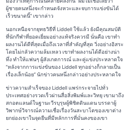
มองว่าเหตุการณ์นี้คล้ายคลึงกัน "ผมไม่เชื่อเลยว่า
ผู้ชายคนหนึ่งจะกำหนดจังหวะและจบการแข่งขันได้
เร็วขนาดนี้" เขากล่าว
นอกเหนือจากยุทธวิธีที่ Liddell ใช้แล้ว ยังมีคุณสมบัติ
ที่นักกีฬาที่ยอดเยี่ยมอย่างแท้จริงควรมี นั่นคือ เขาทำ
ผลงานได้ดีที่สุดเมื่อถึงเวลาที่สำคัญที่สุด วิ่งอย่างอิสระ
โดยไม่กลัวความล้มเหลว เขาทำผลงานได้ดีอย่างน่า
ทึ่ง ทำให้แฟนๆ ผู้สังเกตการณ์ และคู่แข่งประหลาดใจ
“หลังจากการแข่งขันของ Liddell ทุกอย่างก็กลายเป็น
เรื่องเล็กน้อย” นักข่าวคนหนึ่งกล่าวอย่างประหลาดใจ
ข่าวความสำเร็จของ Liddell แพร่กระจายไปทั่ว
ประเทศอย่างรวดเร็วผ่านสื่อสิ่งพิมพ์และวิทยุ เขามาถึง
สกอตแลนด์ในฐานะวีรบุรุษผู้พิชิตดินแดน บรรดาผู้
วิพากษ์วิจารณ์ความเชื่อเรื่องวันสะบาโตของเขาต่าง
ยกย่องเขาในจุดยืนที่มีหลักการที่มั่นคงของเขา