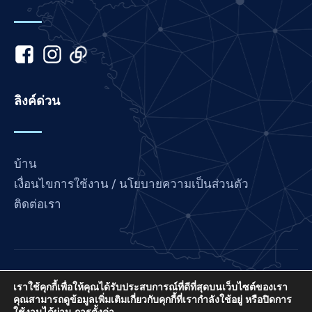
Japanese
Italian
Indonesian
Hindi
ลิงค์ด่วน
Gujarati
German
French
บ้าน
Finnish
เงื่อนไขการใช้งาน / นโยบายความเป็นส่วนตัว
ติดต่อเรา
Dutch
Chinese
Bengali
Arabic
Love France เป็นโครงการของ International Prayer
เราใช้คุกกี้เพื่อให้คุณได้รับประสบการณ์ที่ดีที่สุดบนเว็บไซต์ของเรา
Connect ซึ่งเป็น EIN ที่ไม่แสวงหากำไรตามมาตรา 501
Afrikaans
คุณสามารถดูข้อมูลเพิ่มเติมเกี่ยวกับคุกกี้ที่เรากำลังใช้อยู่ หรือปิดการ