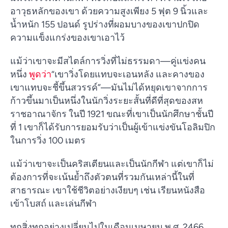
อาวุธหลักของเขา ด้วยความสูงเพียง 5 ฟุต 9 นิ้วและ
น้ำหนัก 155 ปอนด์ รูปร่างที่ผอมบางของเขาปกปิด
ความแข็งแกร่งของเขาเอาไว้
แม้ว่าเขาจะมีสไตล์การวิ่งที่ไม่ธรรมดา—คู่แข่งคน
หนึ่ง
พูดว่า
“เขาวิ่งโดยแทบจะเอนหลัง และคางของ
เขาแทบจะชี้ขึ้นสวรรค์”—มันไม่ได้หยุดเขาจากการ
ก้าวขึ้นมาเป็นหนึ่งในนักวิ่งระยะสั้นที่ดีที่สุดของสห
ราชอาณาจักร ในปี 1921 ขณะที่เขาเป็นนักศึกษาชั้นปี
ที่ 1 เขาก็ได้รับการยอมรับว่าเป็นผู้เข้าแข่งขันโอลิมปิก
ในการวิ่ง 100 เมตร
แม้ว่าเขาจะเป็นคริสเตียนและเป็นนักกีฬา แต่เขาก็ไม่
ต้องการที่จะเน้นย้ำถึงตัวตนที่รวมกันเหล่านี้ในที่
สาธารณะ เขาใช้ชีวิตอย่างเงียบๆ เช่น เรียนหนังสือ
เข้าโบสถ์ และเล่นกีฬา
ทุกสิ่งทุกอย่างเปลี่ยนไปในเดือนเมษายน พ.ศ. 2466