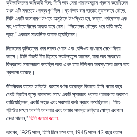
ক্রীড়াবিদদের অধিকারী ছিল: তিনি তার সেরা পারফরম্যান্স প্রদান করেছিলেন
যখন এটি সবচেয়ে গুরুত্বপূর্ণ ছিল। ব্যর্থতার ভয় ছাড়াই মুক্তভাবে দৌড়ে,
তিনি একটি অসাধারণ উপায়ে অনুষ্ঠানে উপস্থিত হন, ভক্ত, পর্যবেক্ষক এবং
সহ প্রতিযোগীদের অবাক করে দেন। “লিডেলের দৌড়ের পরে বাকি সবই
তুচ্ছ,” একজন সাংবাদিক অবাক হয়েছিলেন।
লিডেলের কৃতিত্বের খবর দ্রুত প্রেস এবং রেডিওর মাধ্যমে দেশে ফিরে
আসে। তিনি বিজয়ী বীর হিসেবে স্কটল্যান্ডে আসেন; যারা তার সাবাথের
বিশ্বাসের সমালোচনা করেছিল তারা এখন তার নীতিগত অবস্থানের জন্য তার
প্রশংসা করেছে।
জীবনীকার রাসেল ডব্লিউ. রামসে বর্ণনা করেছেন কিভাবে তিনি পরের বছর
গ্রেট ব্রিটেন জুড়ে থমসনের সাথে একটি সুসমাচার প্রচার প্রচারণায় ভ্রমণে
কাটিয়েছিলেন, একটি সহজ এবং সরাসরি বার্তা প্রচার করেছিলেন। "যীশু
খ্রীষ্টের মধ্যে আপনি আপনার এবং আমার সমস্ত ভক্তির যোগ্য একজন
নেতা পাবেন,"
তিনি জনতা বলেন
.
তারপর, 1925 সালে, তিনি চীনে চলে যান, 1945 সালে 43 বছর বয়সে