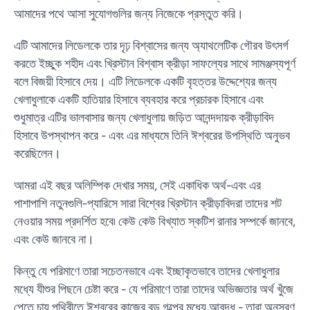
আমাদের পথে আসা সুযোগগুলির জন্য নিজেকে প্রস্তুত করি।
এটি আমাদের লিডেলকে তার দৃঢ় বিশ্বাসের জন্য অ্যাথলেটিক গৌরব উৎসর্গ
করতে ইচ্ছুক শহীদ এবং খ্রিস্টান বিশ্বাস ক্রীড়া সাফল্যের সাথে সামঞ্জস্যপূর্ণ
বলে বিজয়ী হিসাবে দেয়। এটি লিডেলকে একটি বৃহত্তর উদ্দেশ্যের জন্য
খেলাধুলাকে একটি হাতিয়ার হিসাবে ব্যবহার করে প্রচারক হিসাবে এবং
শুধুমাত্র এটির ভালবাসার জন্য খেলাধুলায় জড়িত আনন্দদায়ক ক্রীড়াবিদ
হিসাবে উপস্থাপন করে - এবং এর মাধ্যমে তিনি ঈশ্বরের উপস্থিতি অনুভব
করেছিলেন।
আমরা এই বছর অলিম্পিক দেখার সময়, সেই একাধিক অর্থ-এবং এর
পাশাপাশি নতুনগুলি-প্যারিসে সারা বিশ্বের খ্রিস্টান ক্রীড়াবিদরা তাদের শট
নেওয়ার সময় প্রদর্শিত হবে৷ কেউ কেউ বিখ্যাত স্কটিশ রানার সম্পর্কে জানবে,
এবং কেউ জানবে না।
কিন্তু যে পরিমাণে তারা সচেতনভাবে এবং ইচ্ছাকৃতভাবে তাদের খেলাধুলার
মধ্যে যীশুর পিছনে চেষ্টা করে - যে পরিমাণে তারা তাদের অভিজ্ঞতার অর্থ খুঁজে
পেতে চায় পৃথিবীতে ঈশ্বরের কাজের বড় গল্পের মধ্যে আবদ্ধ - তারা অনুসরণ