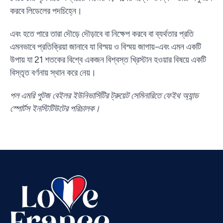
করবে লিডেলের পদচিহ্নে।
এবং হতে পারে তারা দৌড়ে দৌড়াবে বা নিক্ষেপ করবে বা ব্যর্থতার প্রতি
এমনভাবে প্রতিক্রিয়া জানাবে যা বিস্ময় ও বিস্ময় জাগায়-এবং এমন একটি
উপায় যা 21 শতকের বিশ্বে একজন বিশ্বস্ত খ্রিস্টান হওয়ার বিষয়ে একটি
বিস্তৃত বর্ণনায় স্থান করে নেয়।
Vietnamese
পল এমরি পুটজ বেইলর ইউনিভার্সিটির ট্রুয়েট সেমিনারিতে ফেইথ অ্যান্ড
Urdu
স্পোর্টস ইনস্টিটিউটের পরিচালক।
Thai
Telugu
Tamil
Swahili
Spanish
Russian
Romanian