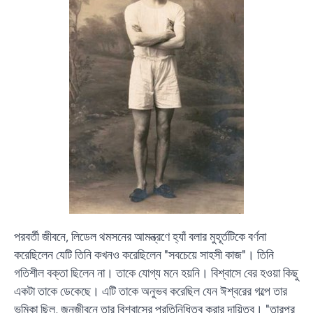
পরবর্তী জীবনে, লিডেল থমসনের আমন্ত্রণে হ্যাঁ বলার মুহূর্তটিকে বর্ণনা
করেছিলেন যেটি তিনি কখনও করেছিলেন "সবচেয়ে সাহসী কাজ"। তিনি
গতিশীল বক্তা ছিলেন না। তাকে যোগ্য মনে হয়নি। বিশ্বাসে বের হওয়া কিছু
একটা তাকে ডেকেছে। এটি তাকে অনুভব করেছিল যেন ঈশ্বরের গল্পে তার
ভূমিকা ছিল, জনজীবনে তার বিশ্বাসের প্রতিনিধিত্ব করার দায়িত্ব। "তারপর