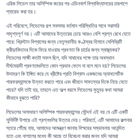
এরিক লিডেল তার অলিম্পিক জয়ের পর এডিনবার্গ বিশ্ববিদ্যালয়ের চারপাশে
প্যারেড করা হয়।
এই পরিবেশে, লিডেলের গল্প সবসময় বর্তমান পরিস্থিতির সাথে সরাসরি
সাদৃশ্যপূর্ণ নয়। এটি আমাদের উত্তরের চেয়ে আরও বেশি প্রশ্ন রেখে যেতে
পারে: খ্রিস্টান বিশ্বাসের জন্য নেতৃস্থানীয় কণ্ঠস্বর হিসাবে সেলিব্রিটি
ক্রীড়াবিদদের দিকে ফিরে যাওয়ার প্রবণতা কি চার্চের জন্য স্বাস্থ্যকর?
লিডেলের সাক্ষী কতটা সফল ছিল, যদি সাবাথের পক্ষে তার অবস্থান
দীর্ঘমেয়াদী প্রবণতাগুলিতে কোন প্রভাব ফেলে না বলে মনে হয়? লিডেলের
উদাহরণ কি ইঙ্গিত করে যে খ্রীষ্টের প্রতি বিশ্বাস একজনের অ্যাথলেটিক
পারফরম্যান্সকে উন্নত করতে পারে এবং জীবনে সাফল্যের দিকে নিয়ে যেতে
পারে? যদি তাই হয়, তাহলে এত অল্প বয়সে লিডেলের মৃত্যুর কথা আমরা
কীভাবে বুঝতে পারি?
লিডেলের অসাধারণ অলিম্পিক পারফরম্যান্সের সৌন্দর্য এই নয় যে এটি একটি
সুনির্দিষ্ট উপায়ে এই প্রশ্নগুলির উত্তর দেয়। পরিবর্তে, এটি আমাদের কল্পনার
স্তরে পৌঁছে যায়, আমাদের আমন্ত্রণ জানায় বিস্ময়ের সম্ভাবনায় আনন্দিত
হতে এবং নাগালের মধ্যে কী আছে তা বিবেচনা করার জন্য যদি আমরা