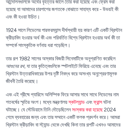
আন্দোলনগুলিকে অর্থের বৃহত্তর জালে তৈরি করা হয়েছে এবং ফ্রেম করা
হয়েছে যা আমাদের চারপাশের জগতকে বোঝাতে সাহায্য করে - উভয়ই কী
এবং কী হওয়া উচিত।
1924 সালে লিডেলের পারফরম্যান্স দীর্ঘস্থায়ী হয় কারণ এটি একটি খ্রিস্টান
ক্রীড়াবিদ হওয়ার অর্থ কী এবং পরিবর্তিত বিশ্বে খ্রিস্টান হওয়ার অর্থ কী তা
সম্পর্কে সাংস্কৃতিক বর্ণনায় ধরা পড়েছিল।
তার গল্প 1982 সালের অস্কার বিজয়ী সিনেমাটিকে অনুপ্রাণিত করেছিল
আগুনের রথ
, যা তার কৃতিত্বগুলিকে স্পটলাইটে ফিরিয়ে এনেছে এবং তার
খ্রিস্টান উত্তরাধিকারের উপর দৃষ্টি নিবদ্ধ করে অসংখ্য অনুপ্রেরণামূলক
জীবনী তৈরি করেছে।
এবং এই গ্রীষ্মে প্যারিসে অলিম্পিক ফিরে আসার সাথে সাথে লিডেলের নাম
শতবর্ষের স্মৃতির অংশ। মধ্যে মন্ত্রণালয়
স্কটল্যান্ড
এবং
ফ্রান্স
ঘটনা
ঘটাচ্ছে। যে স্টেডিয়ামে তিনি দৌড়েছিলেন
সংস্কার করা হয়েছে
2024
গেমে ব্যবহারের জন্য এবং তার সম্মানে একটি ফলক প্রদর্শন করে। আমরা
খ্রিস্টান ক্রীড়াবিদ বা স্ট্যান্ড থেকে দেখছি কিনা তার গল্পটি এখনও আমাদের