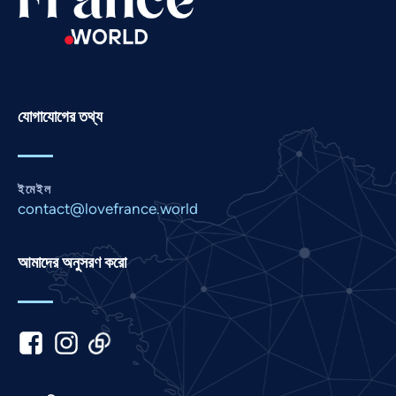
Portuguese
Persian
Pashto
Panjabi
যোগাযোগের তথ্য
Nepali
Marathi
ইমেইল
Malay
contact@lovefrance.world
Korean
Khmer
আমাদের অনুসরণ করো
Kannada
Japanese
Italian
Indonesian
Hindi