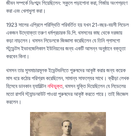
জীবন সম্পর্কে নিঃশব্দে গিয়েছিলেন: স্কুলে পড়াশোনা করা, গির্জায় অংশগ্রহণ
করা এবং খেলাধুলা করা।
1923 সালের এপ্রিলে পরিস্থিতি পরিবর্তিত হয় যখন 21-বছর-বয়সী লিডেল
একজন উদ্যোক্তা তরুণ ধর্মপ্রচারক ডি.পি. থমসনের কাছ থেকে দরজায়
কড়া নাড়লেন। থমসন লিডেলকে জিজ্ঞাসা করেছিলেন যে তিনি গ্লাসগো
স্টুডেন্টস ইভানজেলিকাল ইউনিয়নের জন্য একটি আসন্ন অনুষ্ঠানে বক্তৃতা
করবেন কিনা।
থমসন তার সুসমাচারমূলক ইভেন্টগুলিতে পুরুষদের আকৃষ্ট করার জন্য কয়েক
মাস ধরে কঠোর পরিশ্রম করেছিলেন, সামান্য সাফল্যের সাথে। ক্রীড়া লেখক
হিসেবে ডানকান হ্যামিল্টন
নথিভুক্ত
, থমসন যুক্তি দিয়েছিলেন যে লিডেলের
মতো রাগবি স্ট্যান্ডআউট পাওয়া পুরুষদের আকৃষ্ট করতে পারে। তাই জিজ্ঞেস
করলেন।