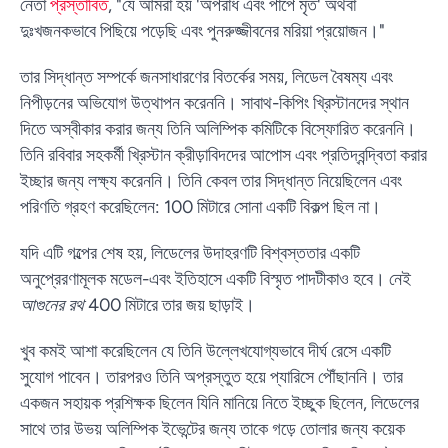
নেতা
প্রস্তাবিত
, "যে আমরা হয় 'অপরাধ এবং পাপে মৃত' অথবা
দুঃখজনকভাবে পিছিয়ে পড়েছি এবং পুনরুজ্জীবনের মরিয়া প্রয়োজন।"
তার সিদ্ধান্ত সম্পর্কে জনসাধারণের বিতর্কের সময়, লিডেল বৈষম্য এবং
নিপীড়নের অভিযোগ উত্থাপন করেননি। সাবাথ-কিপিং খ্রিস্টানদের স্থান
দিতে অস্বীকার করার জন্য তিনি অলিম্পিক কমিটিকে বিস্ফোরিত করেননি।
তিনি রবিবার সহকর্মী খ্রিস্টান ক্রীড়াবিদদের আপোস এবং প্রতিদ্বন্দ্বিতা করার
ইচ্ছার জন্য লক্ষ্য করেননি। তিনি কেবল তার সিদ্ধান্ত নিয়েছিলেন এবং
পরিণতি গ্রহণ করেছিলেন: 100 মিটারে সোনা একটি বিকল্প ছিল না।
যদি এটি গল্পের শেষ হয়, লিডেলের উদাহরণটি বিশ্বস্ততার একটি
অনুপ্রেরণামূলক মডেল-এবং ইতিহাসে একটি বিস্মৃত পাদটীকাও হবে। নেই
আগুনের রথ
400 মিটারে তার জয় ছাড়াই।
খুব কমই আশা করেছিলেন যে তিনি উল্লেখযোগ্যভাবে দীর্ঘ রেসে একটি
সুযোগ পাবেন। তারপরও তিনি অপ্রস্তুত হয়ে প্যারিসে পৌঁছাননি। তার
একজন সহায়ক প্রশিক্ষক ছিলেন যিনি মানিয়ে নিতে ইচ্ছুক ছিলেন, লিডেলের
সাথে তার উভয় অলিম্পিক ইভেন্টের জন্য তাকে গড়ে তোলার জন্য কয়েক