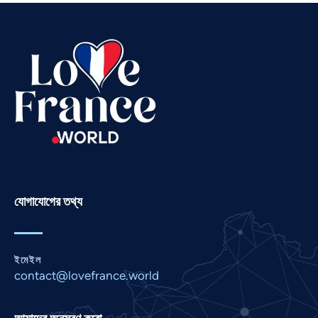
Tamil
Swahili
Spanish
Russian
Romanian
Portuguese
Persian
Pashto
Panjabi
যোগাযোগের তথ্য
Nepali
Marathi
ইমেইল
Malay
contact@lovefrance.world
Korean
Khmer