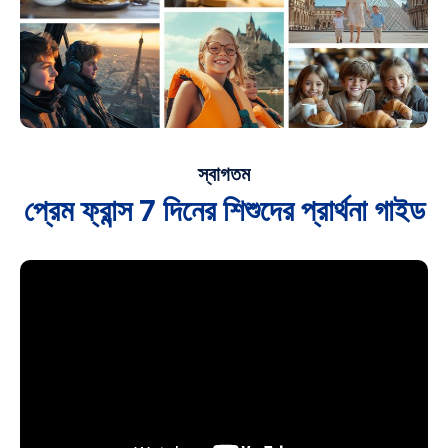
স্বাগতম
প্রেম ফ্রান্স 7 দিনের শিশুদের প্রার্থনা গাইড