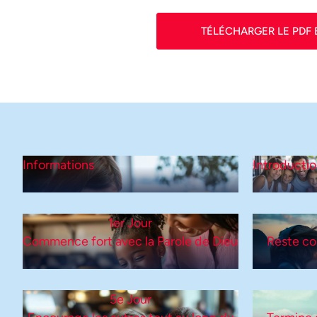
TÉLÉCHARGER LE PDF 
Informations
Introducti
1er Jour
Commence fort avec la Parole de Dieu
Reste co
5e Jour