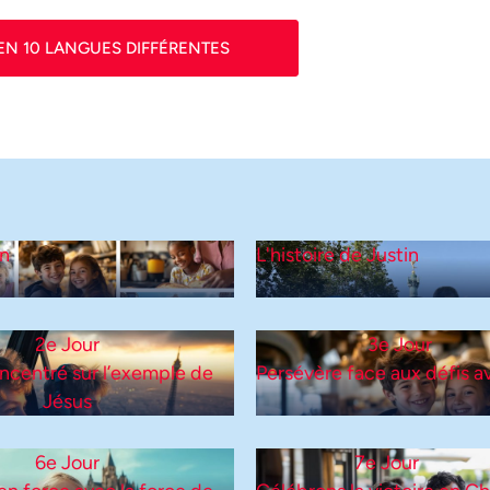
EN 10 LANGUES DIFFÉRENTES
on
L'histoire de Justin
2e Jour
3e Jour
ncentré sur l’exemple de
Persévère face aux défis a
Jésus
6e Jour
7e Jour