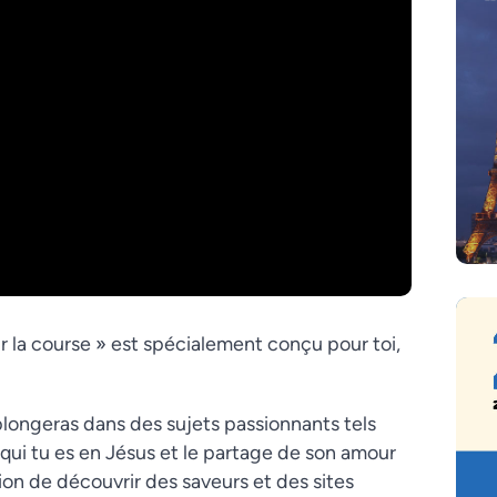
 la course » est spécialement conçu pour toi,
plongeras dans des sujets passionnants tels
qui tu es en Jésus et le partage de son amour
sion de découvrir des saveurs et des sites