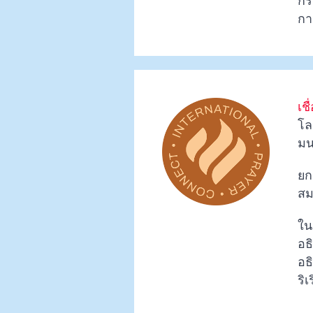
กร
กา
เช
โล
มนต
ยก
สม
ใน
อธ
อธ
ริเ