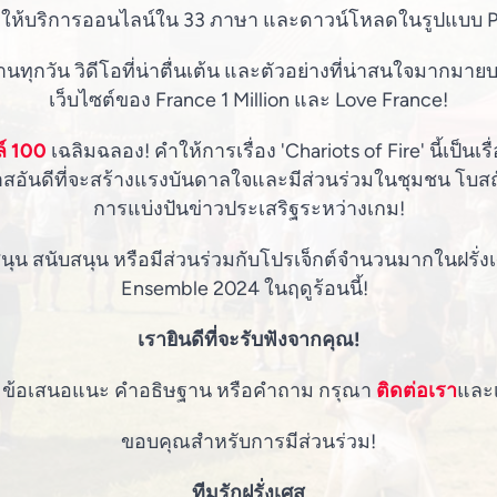
มีให้บริการออนไลน์ใน 33 ภาษา และดาวน์โหลดในรูปแบบ 
ุกวัน วิดีโอที่น่าตื่นเต้น และตัวอย่างที่น่าสนใจมากมาย
เว็บไซต์ของ France 1 Million และ Love France!
ล์ 100
เฉลิมฉลอง! คำให้การเรื่อง 'Chariots of Fire' นี้เป็นเรื่อ
าสอันดีที่จะสร้างแรงบันดาลใจและมีส่วนร่วมในชุมชน โบสถ
การแบ่งปันข่าวประเสริฐระหว่างเกม!
สนุน สนับสนุน หรือมีส่วนร่วมกับโปรเจ็กต์จำนวนมากในฝรั่งเ
Ensemble 2024 ในฤดูร้อนนี้!
เรายินดีที่จะรับฟังจากคุณ!
น ข้อเสนอแนะ คำอธิษฐาน หรือคำถาม กรุณา
ติดต่อเรา
และ
ขอบคุณสำหรับการมีส่วนร่วม!
ทีมรักฝรั่งเศส