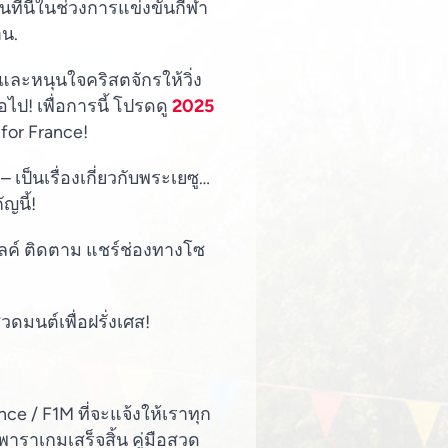
้นที่นี่ในช่วงการแข่งขันกีฬา
าน.
และหนุนใจคริสตจักรให้วิ่ง
ไป! เพื่อการนี้ โปรดดู
2025
for France!
 เป็นเรื่องเกี่ยวกับพระเยซู…
ญนี้!
ลค์ ติดตาม แชร์ช่องทางโซ
วดมนต์เพื่อฝรั่งเศส!
ce / F1M ที่จะแจ้งให้เราทุก
าราเกมเสร็จสิ้น คู่มือสวด