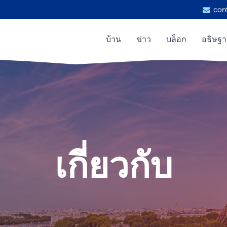
con
บ้าน
ข่าว
บล็อก
อธิษฐ
เกี่ยวกับ