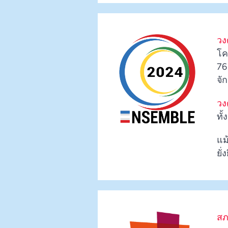
วง
โค
76
จัก
วง
ทั
แม
ยั
สภ