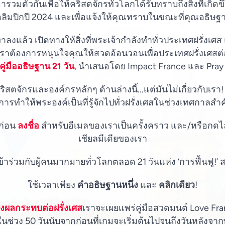
รวมตัวกันเพื่อให้คริสตจักรทั่วโลกได้รับทราบถึงสิ่งที่เกิดขึ
ลิมปิกปี 2024 และเพื่อแจ้งให้คุณทราบในขณะที่คุณอธิษฐ
งแล้ว เปิดทางให้สิ่งที่พระเจ้ากำลังทำทั่วประเทศฝรั่งเศส 
เราต้องการหนุนใจคุณให้สวดอ้อนวอนเพื่อประเทศฝรั่งเศสต่อ
 คู่มืออธิษฐาน 21 วัน
, นำเสนอโดย Impact France และ Pray 
จักรและองค์กรหลักๆ ด้านล่างนี้...แต่มันไม่เกี่ยวกับเรา! –
ารทำให้พระองค์เป็นที่รู้จักไปทั่วฝรั่งเศสในช่วงเทศกาลสำคั
บก่อน
ลงชื่อ
สำหรับอีเมลของเราเป็นครั้งคราว และ/หรือกดไ
เชียลมีเดียของเรา
ข้าร่วมกับผู้คนมากมายทั่วโลกตลอด 21 วันแห่ง ‘การฟื้นฟู!’ ส
ใช้เวลาเพียง
คำอธิษฐานหนึ่ง
และ
คลิกเดียว
!
่งผลกระทบต่อฝรั่งเศส
เราจะเผยแพร่คู่มือสวดมนต์ Love Fran
่วง 50 วันนับจากก่อนที่เกมจะเริ่มต้นไปจนถึงวันหลังจากพ