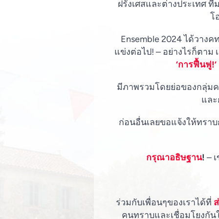
ฝรั่งเศสและต่างประเทศ ที่มา
โอ
Ensemble 2024 ได้วางคทาล
แข่งต่อไป! – อย่างไรก็ตาม 
‘การฟื้นฟู!’
มีภาพรวมโดยย่อของกลุ่มคริสต
และก
ก่อนอื่นเลยขอแจ้งให้ทรา
กรุณาอธิษฐาน
!
– เ
ร่วมกับเพื่อนๆของเราได้ที่
ส
คนทราบและเชื่อมโยงกันในช