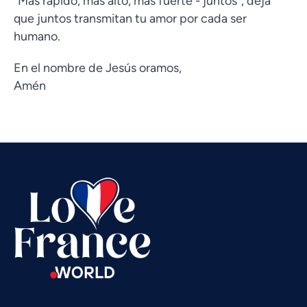
"Más rápido, más alto, más fuerte - juntos", deja
que juntos transmitan tu amor por cada ser
humano.
En el nombre de Jesús oramos,
Amén
Vietnamese
Urdu
Thai
Telugu
Tamil
Swahili
Russian
Romanian
Portuguese
Persian