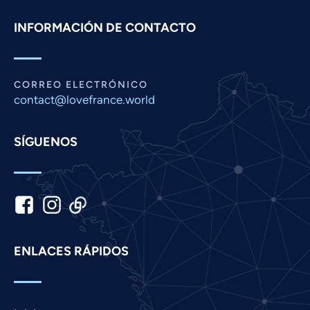
Pashto
INFORMACIÓN DE CONTACTO
Panjabi
Nepali
Marathi
CORREO ELECTRÓNICO
Malay
contact@lovefrance.world
Korean
SÍGUENOS
Khmer
Kannada
Japanese
Italian
Indonesian
ENLACES RÁPIDOS
Hindi
Gujarati
German