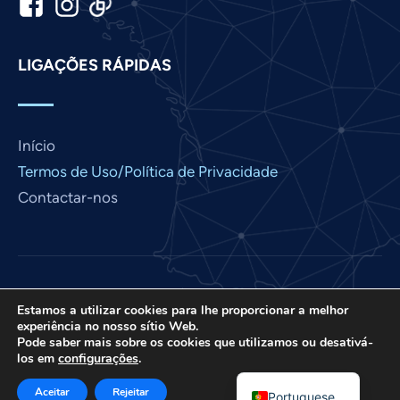
Italian
Indonesian
LIGAÇÕES RÁPIDAS
Hindi
Gujarati
German
Início
French
Termos de Uso/Política de Privacidade
Finnish
Contactar-nos
Dutch
Chinese
Bengali
Love France é um projeto da International Prayer
Arabic
Estamos a utilizar cookies para lhe proporcionar a melhor
Connect, uma organização sem fins lucrativos dos
experiência no nosso sítio Web.
EUA 501 (C) (3) EIN: 85-3845307.
Afrikaans
Pode saber mais sobre os cookies que utilizamos ou desativá-
los em
configurações
.
© 2026. Todos os direitos reservados. Site criado por
English
Meios de comunicação IPC
.
Aceitar
Rejeitar
Portuguese