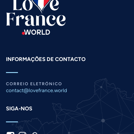
Swahili
Spanish
Russian
Romanian
Persian
Pashto
INFORMAÇÕES DE CONTACTO
Panjabi
Nepali
Marathi
CORREIO ELETRÓNICO
Malay
contact@lovefrance.world
Korean
SIGA-NOS
Khmer
Kannada
Japanese