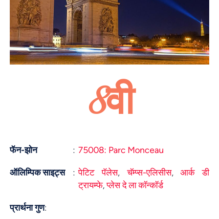
8वी
फॅन-झोन
:
75008: Parc Monceau
ऑलिम्पिक साइट्स
:
पेटिट पॅलेस
,
चॅम्प्स-एलिसीस
,
आर्क डी
ट्रायम्फे
,
प्लेस दे ला कॉन्कॉर्ड
प्रार्थना गुण
: