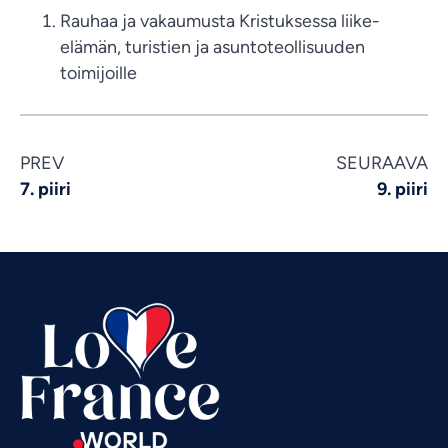
Rauhaa ja vakaumusta Kristuksessa liike-
elämän, turistien ja asuntoteollisuuden
toimijoille
PREV
SEURAAVA
Vietnamese
7. piiri
9. piiri
Urdu
Thai
Telugu
Tamil
Swahili
Spanish
Russian
Romanian