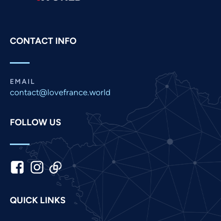
Portuguese
Persian
CONTACT INFO
Pashto
Panjabi
Nepali
EMAIL
Marathi
contact@lovefrance.world
Malay
FOLLOW US
Korean
Khmer
Kannada
Japanese
Italian
QUICK LINKS
Indonesian
Hindi