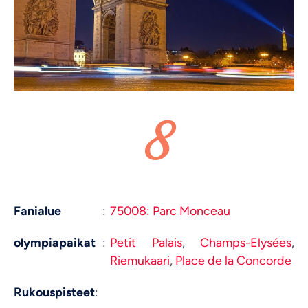
8
Fanialue
:
75008: Parc Monceau
olympiapaikat
:
Petit Palais
,
Champs-Elysées
,
Riemukaari
,
Place de la Concorde
Rukouspisteet
: