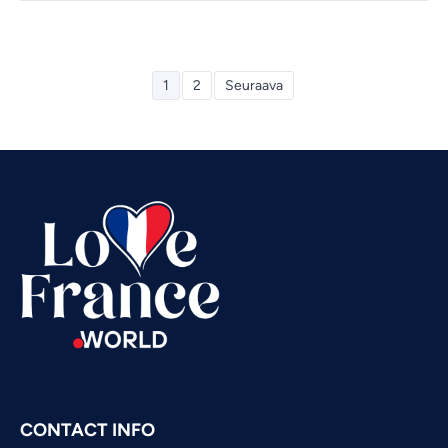
Vietnamese
1
2
Seuraava
Urdu
Thai
Telugu
Tamil
Swahili
Spanish
Russian
Romanian
Portuguese
Persian
CONTACT INFO
Pashto