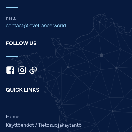
Panjabi
Nepali
EMAIL
Marathi
contact@lovefrance.world
Malay
FOLLOW US
Korean
Khmer
Kannada
Japanese
Italian
QUICK LINKS
Indonesian
Hindi
Gujarati
Home
German
Käyttöehdot / Tietosuojakäytäntö
French