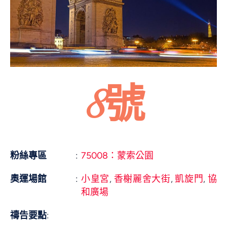
8號
粉絲專區
:
75008：蒙索公園
奧運場館
:
小皇宮
,
香榭麗舍大街
,
凱旋門
,
協
和廣場
禱告要點
: