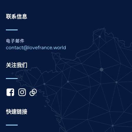
Persian
Pashto
联系信息
Panjabi
Nepali
Marathi
电子邮件
contact@lovefrance.world
Malay
Korean
关注我们
Khmer
Kannada
Japanese
Italian
Indonesian
快速链接
Hindi
Gujarati