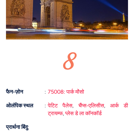
8
फैन-ज़ोन
:
75008: पार्क मोंसो
ओलंपिक स्थल
:
पेटिट पैलेस
,
चैंप्स-एलिसीस
,
आर्क डी
ट्रायम्फ
,
प्लेस डे ला कॉनकॉर्ड
प्रार्थना बिंदु
: