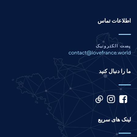
Pashto
Panjabi
اطلاعات تماس
Nepali
Marathi
Malay
پست الکترونیک
contact@lovefrance.world
Korean
Khmer
ما را دنبال کنید
Kannada
Japanese
Italian
Indonesian
Hindi
لینک های سریع
Gujarati
German