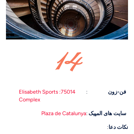
14
فن-زون
:
75014: Elisabeth Sports
Complex
سایت های المپیک
:
Plaza de Catalunya
نکات دعا
: