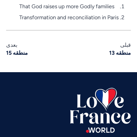
That God raises up more Godly families
Transformation and reconciliation in Paris
Vietnamese
قبلی
بعدی
Urdu
منطقه 13
منطقه 15
Thai
Telugu
Tamil
Swahili
Spanish
Russian
Romanian
Portuguese