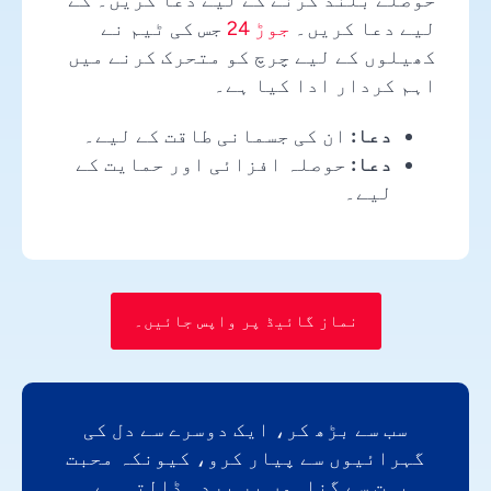
لیے دعا کریں۔
جوڑ 24
جس کی ٹیم نے
کھیلوں کے لیے چرچ کو متحرک کرنے میں
اہم کردار ادا کیا ہے۔
دعا:
ان کی جسمانی طاقت کے لیے۔
دعا:
حوصلہ افزائی اور حمایت کے
لیے۔
نماز گائیڈ پر واپس جائیں۔
سب سے بڑھ کر، ایک دوسرے سے دل کی
گہرائیوں سے پیار کرو، کیونکہ محبت
بہت سے گناہوں پر پردہ ڈالتی ہے۔