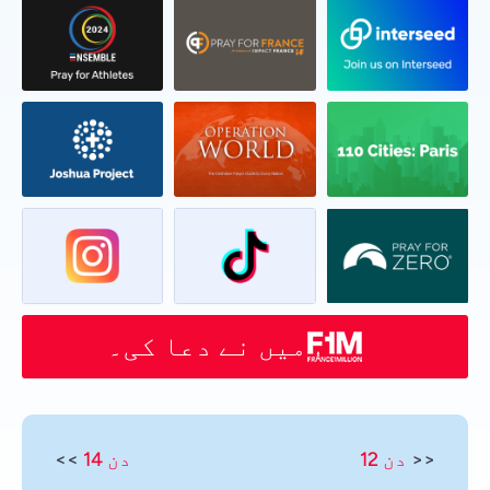
میں نے دعا کی۔
<<
دن 12
دن 14
>>