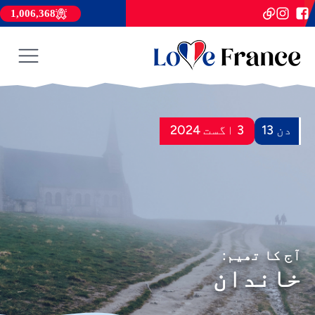
1,006,368
دن 13
3 اگست 2024
آج کا تھیم:
خاندان