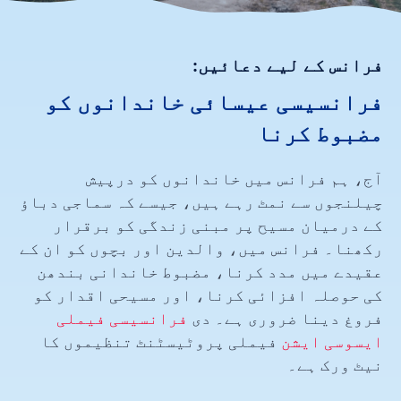
فرانس کے لیے دعائیں:
فرانسیسی عیسائی خاندانوں کو
مضبوط کرنا
آج، ہم فرانس میں خاندانوں کو درپیش
چیلنجوں سے نمٹ رہے ہیں، جیسے کہ سماجی دباؤ
کے درمیان مسیح پر مبنی زندگی کو برقرار
رکھنا۔ فرانس میں، والدین اور بچوں کو ان کے
عقیدے میں مدد کرنا، مضبوط خاندانی بندھن
کی حوصلہ افزائی کرنا، اور مسیحی اقدار کو
فروغ دینا ضروری ہے۔ دی
فرانسیسی فیملی
ایسوسی ایشن
فیملی پروٹیسٹنٹ تنظیموں کا
نیٹ ورک ہے۔