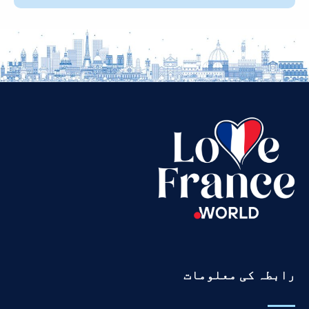
Vietnamese
Thai
Telugu
Tamil
Swahili
Spanish
Russian
Romanian
Portuguese
Persian
Pashto
رابطہ کی معلومات
Panjabi
Nepali