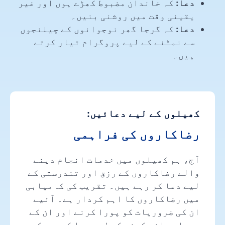
دعا:
کہ خاندان مضبوط کھڑے ہوں اور غیر
یقینی وقت میں روشنی بنیں۔
دعا:
کہ گرجا گھر نوجوانوں کے چیلنجوں
سے نمٹنے کے لیے پروگرام تیار کرتے
ہیں۔
کھیلوں کے لیے دعائیں:
رضاکاروں کی فراہمی
آج، ہم کھیلوں میں خدمات انجام دینے
والے رضاکاروں کے رزق اور تندرستی کے
لیے دعا کر رہے ہیں۔ تقریب کی کامیابی
میں رضاکاروں کا اہم کردار ہے۔ آئیے
ان کی ضروریات کو پورا کرنے اور ان کے
حوصلے بلند کرنے کے لیے دعا کریں۔ کے