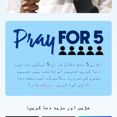
آج ہی 5 منٹ نکال کر ان 5 لوگوں کے لیے
دعا کریں جنہیں آپ جانتے ہیں جنہیں
یسوع کی ضرورت ہے! سب کے لیے مفت دعا
ڈاؤن لوڈ کریں۔
برکت
کارڈ
جڑیں اور مزید دعا کریں: