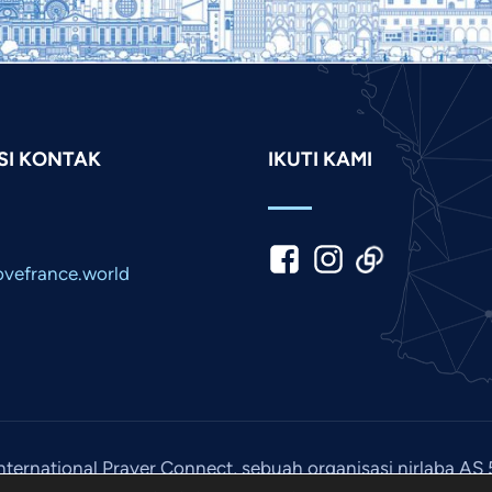
SI KONTAK
IKUTI KAMI
vefrance.world
nternational Prayer Connect, sebuah organisasi nirlaba AS 