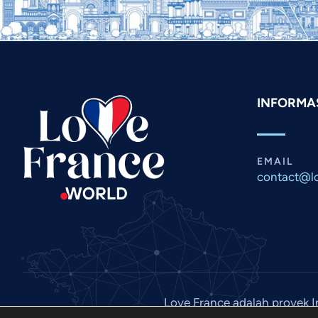
INFORMA
EMAIL
contact@lo
Love France adalah proyek I