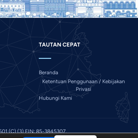
Kannada
Japanese
Italian
Hindi
Gujarati
TAUTAN CEPAT
German
French
Beranda
Finnish
Ketentuan Penggunaan / Kebijakan
Dutch
Privasi
Chinese
Hubungi Kami
Bengali
Arabic
Afrikaans
501 (C) (3) EIN: 85-3845307.
English