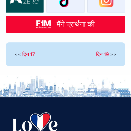
मैंने प्रार्थना की
<<
दिन 17
दिन 19
>>
Vietnamese
Urdu
Thai
Telugu
Tamil
Swahili
Spanish
Russian