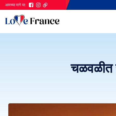
आमच्या मागे या:
चळवळीत सा