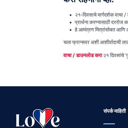
२१-दिवसाचे मार्गदर्शक वाचा 
प्रार्थना करण्यासाठी दररोज क
हे आमंत्रण मित्रांसोबत आणि 
चला फ्रान्सवर अशी आशीर्वादाची लाट 
वाचा / डाउनलोड करा
२१ दिवसांचे 'पु
संपर्क माहिती