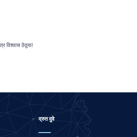
Panjabi
Nepali
Malay
Korean
र विश्वास ठेवूया!
Khmer
Kannada
Japanese
Italian
Indonesian
Hindi
Gujarati
द्रुत दुवे
German
French