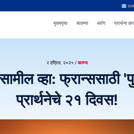
co
मुख्यपृष्ठ
बातम्या
ब्लॉग
प्रार्थना कर
२ एप्रिल, २०२५
/
बातम्या
मील व्हा: फ्रान्ससाठी 'पु
प्रार्थनेचे २१ दिवस!