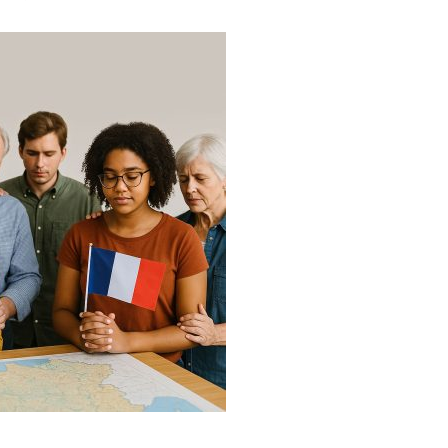
Vietnamese
Urdu
Thai
Telugu
Tamil
Swahili
Spanish
Russian
Romanian
Portuguese
Persian
Pashto