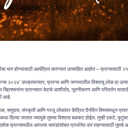
ष्टीचा भाग होण्यासाठी आमंत्रित करण्यात उत्साहित आहोत – फ्रान्ससाठी २१ द
 फ्रान्स २०२४' उपक्रमानंतर, फ्रान्स आणि जगभरातील विश्वासू लोक हा उत्
ट्रातील ख्रिश्चनांना फ्रान्सवर देवाचे आशीर्वाद, नूतनीकरण आणि परिवर्तन यास
ी आहे.
ुवक, समुदाय, संस्कृती आणि गरजू लोकांवर केंद्रित दैनंदिन विषयांमधून प्
 आणि कथा दिल्या जातात ज्यामुळे तुमचा विश्वास बळकट होईल. तुम्ही एकटे, कुटुं
दर्शक फ्रान्समधील आपल्या भावंडांसोबत प्रार्थनेत उभं राहण्यासाठी तुमचे 