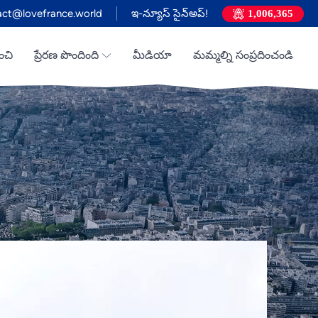
act@lovefrance.world
ఇ-న్యూస్ సైన్అప్!
1,006,365
ంచి
ప్రేరణ పొందింది
మీడియా
మమ్మల్ని సంప్రదించండి