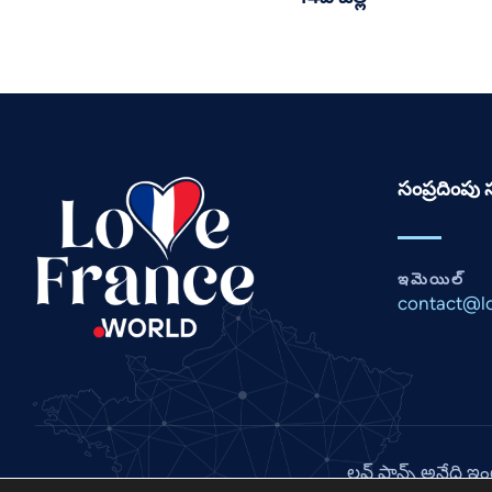
సంప్రదింప
ఇమెయిల్
contact@lo
లవ్ ఫ్రాన్స్ అనేది ఇ