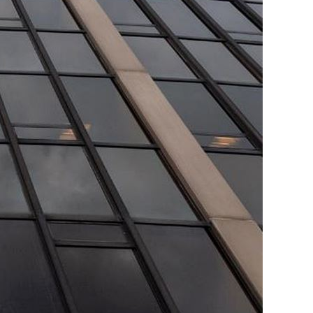
Vietnamese
Urdu
Thai
Tamil
Swahili