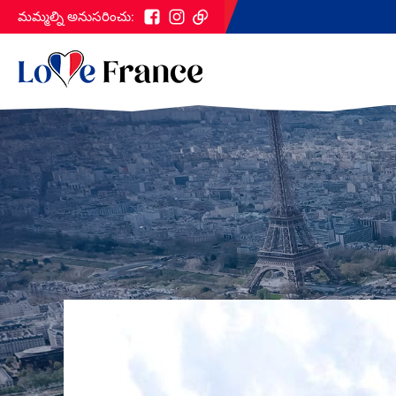
మమ్మల్ని అనుసరించు: