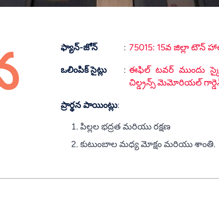
ఫ్యాన్-జోన్
:
75015: 15వ జిల్లా టౌన్ హా
వ
ఒలింపిక్ సైట్లు
:
ఈఫిల్ టవర్ ముందు స్కైట్ర
చిల్డ్రన్స్ మెమోరియల్ గార్డె
ప్రార్థన పాయింట్లు
:
పిల్లల భద్రత మరియు రక్షణ
కుటుంబాల మధ్య మోక్షం మరియు శాంతి.