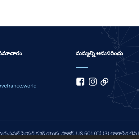
ు సమాచారం
మమ్మల్ని అనుసరించు
vefrance.world
ంటర్నేషనల్ ప్రేయర్ కనెక్ట్ యొక్క ప్రాజెక్ట్, US 501 (C) (3) లాభాపేక్ష 