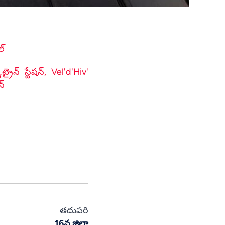
Spanish
Russian
Romanian
ల్
Portuguese
ైన్ స్టేషన్,
Vel'd'Hiv'
Persian
న్
Pashto
Panjabi
Nepali
Marathi
Malay
Korean
Khmer
తదుపరి
Kannada
16వ జిల్లా