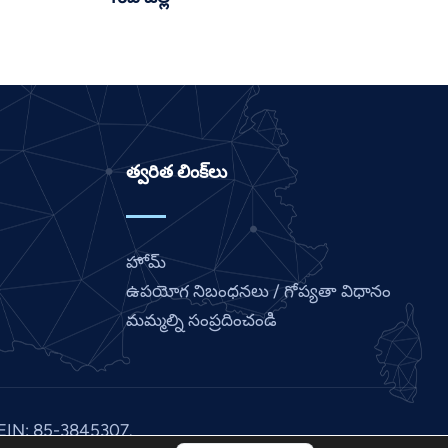
Japanese
Italian
Indonesian
Hindi
Gujarati
త్వరిత లింక్‌లు
German
French
Finnish
హోమ్
Dutch
ఉపయోగ నిబంధనలు / గోప్యతా విధానం
Chinese
మమ్మల్ని సంప్రదించండి
Bengali
Arabic
Afrikaans
లేని EIN: 85-3845307.
English