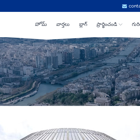
cont
హోమ్
వార్తలు
బ్లాగ్
ప్రార్థించండి
గురి