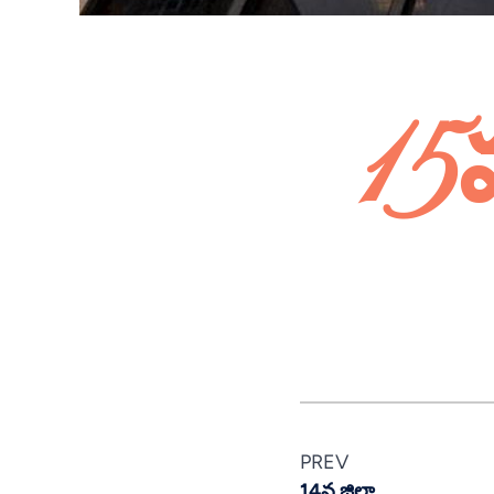
15
PREV
14వ జిల్లా