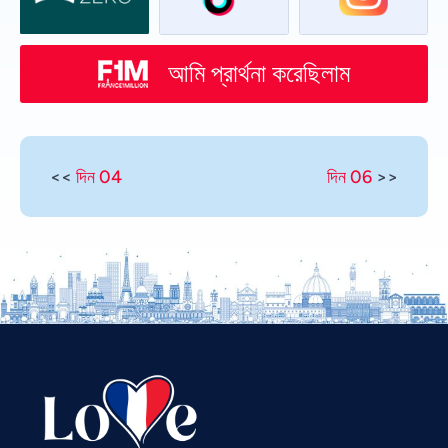
আমি প্রার্থনা করেছিলাম
<<
দিন 04
দিন 06
>>
Vietnamese
Urdu
Thai
Telugu
Tamil
Swahili
Spanish
Russian