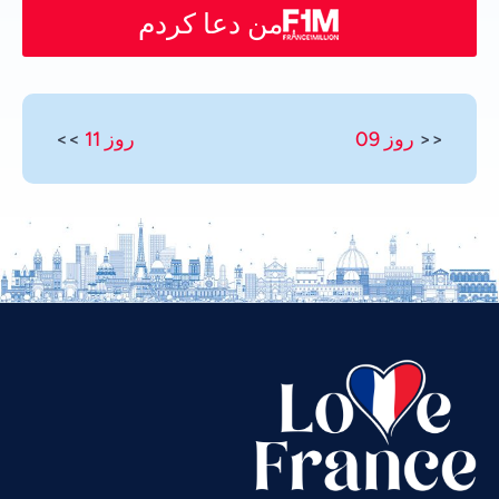
من دعا کردم
<<
روز 09
روز 11
>>
Vietnamese
Urdu
Thai
Telugu
Tamil
Swahili
Spanish
Russian
Romanian