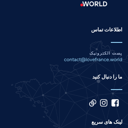
Portuguese
Pashto
Panjabi
اطلاعات تماس
Nepali
Marathi
Malay
پست الکترونیک
contact@lovefrance.world
Korean
Khmer
ما را دنبال کنید
Kannada
Japanese
Italian
Indonesian
Hindi
لینک های سریع
Gujarati