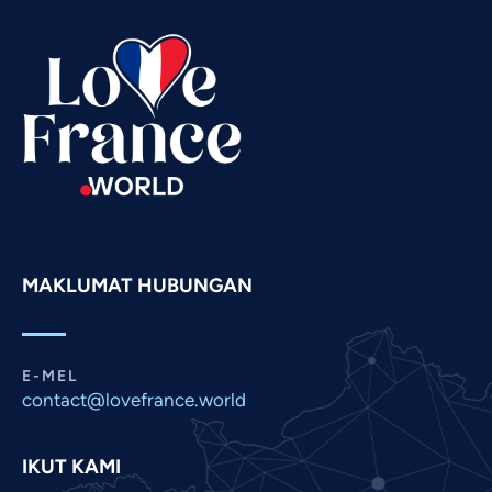
Tamil
Swahili
Spanish
Russian
Romanian
Portuguese
Persian
Pashto
MAKLUMAT HUBUNGAN
Panjabi
Nepali
Marathi
E-MEL
contact@lovefrance.world
Korean
Khmer
IKUT KAMI
Kannada