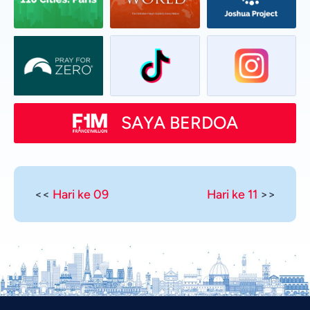
SAYA BERDOA
<<
Hari ke 09
Hari ke 11
>>
Vietnamese
Urdu
Thai
Telugu