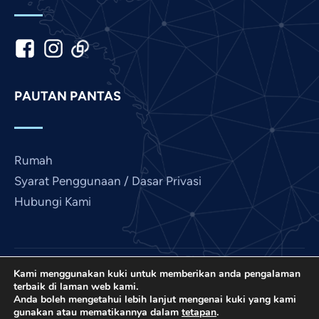
Japanese
Italian
Indonesian
Hindi
PAUTAN PANTAS
Gujarati
German
French
Rumah
Finnish
Syarat Penggunaan / Dasar Privasi
Hubungi Kami
Dutch
Chinese
Bengali
Arabic
Kami menggunakan kuki untuk memberikan anda pengalaman
Love France ialah projek International Prayer
terbaik di laman web kami.
Connect, EIN bukan untung AS 501 (C) (3): 85-
Afrikaans
Anda boleh mengetahui lebih lanjut mengenai kuki yang kami
gunakan atau mematikannya dalam
tetapan
.
3845307.