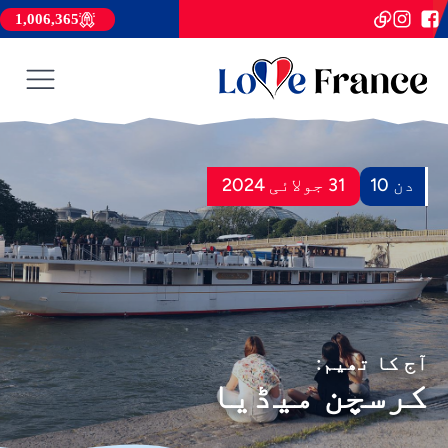
1,006,365
دن 10
31 جولائی 2024
آج کا تھیم:
کرسچن میڈیا