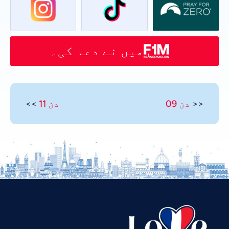
میں نے دعا کی۔
<<
دن 09
دن 11
>>
Vietnamese
Thai
Telugu
Tamil
Swahili
Spanish