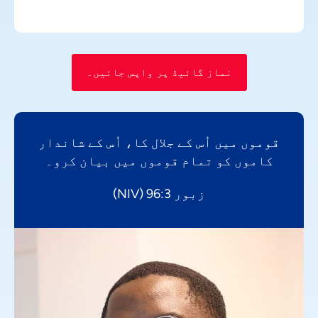
نماز گائیڈ پر واپس جائیں۔
قوموں میں اُس کے جلال کا، اُس کے شاندار
کاموں کو تمام قوموں میں بیان کرو۔
زبور 96:3 (NIV)