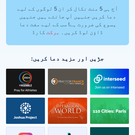
آج ہی 5 منٹ نکال کر ان 5 لوگوں کے لیے
دعا کریں جنہیں آپ جانتے ہیں جنہیں
یسوع کی ضرورت ہے! سب کے لیے مفت دعا
ڈاؤن لوڈ کریں۔
برکت
کارڈ
جڑیں اور مزید دعا کریں: