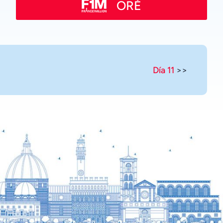
Russian
ORÉ
Romanian
Portuguese
Persian
Pashto
Día 11
>>
Panjabi
Nepali
Marathi
Malay
Korean
Khmer
Kannada
Japanese
Italian