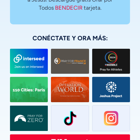
Todos
BENDECIR
tarjeta.
CONÉCTATE Y ORA MÁS:
Vietnamese
Urdu
Thai
Telugu
Tamil
Swahili