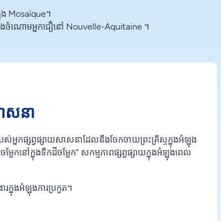
រុង Mosaïque។
ក្នុងចំណោមអ្នកជឿនៅ Nouvelle-Aquitaine ។
យសាសនា
ងរបស់អ្នកផ្សព្វផ្សាយសាសនាដែលនឹងចែកចាយព្រះគ្រីស្ទក្នុងអំឡុង
្លែកនៅក្នុងទឹកដីចម្លែក" សកម្មភាពផ្សព្វផ្សាយក្នុងអំឡុងពេល
រងារក្នុងអំឡុងការប្រកួត។