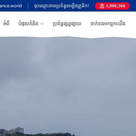
ance.world
ចុះឈ្មោះតាមប្រព័ន្ធអេឡិចត្រូនិក!
1,006,366
អំពី
បំផុសគំនិត
ប្រព័ន្ធផ្សព្វផ្សាយ
ទាក់ទង​មក​ពួក​យើង