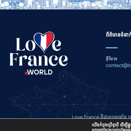
ព័ត៌មានទំនា
អ៊ីមែល
contact@lo
Love France គឺជាគម្រោងនៃ 
យើងកំពុងប្រើខូឃី ដើម្បី
អ្នកអាចស្វែងយល់បន្ថែមអ