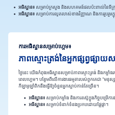
អធិស្ឋាន៖
សម្រាប់ក្រសួង និងសហគមន៍ផលប៉ះពាល់នៃទីក្
អធិស្ឋាន៖
សម្រាប់ការលូតលាស់ខាងវិញ្ញាណ និងការរួបរួម
ការអធិស្ឋានសម្រាប់ហ្គេម៖
ភាពស្មោះត្រង់នៃអ្នកផ្សព្វផ្សា
ថ្ងៃនេះ យើងកំពុងអធិស្ឋានសម្រាប់ភាពស្មោះត្រង់ និងកម្លាំ
ពេលហ្គេម។ បន្ថែមពីលើការងារធម្មតារបស់ពួកគេជា "មនុស្សចម
កីឡាអូឡាំពិកនឹងធ្វើឱ្យចំនួនអ្នកស្លាប់កាន់តែច្រើន។
អធិស្ឋាន៖
សម្រាប់កម្លាំង និងការតស៊ូក្នុងកិច្ចបម្រើកា
អធិស្ឋាន៖
សម្រាប់ទំនាក់ទំនងប្រកបដោយផ្លែផ្កា។