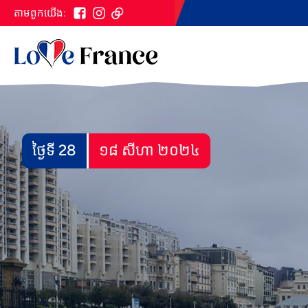
តាម​ពួក​យើង:
ថ្ងៃទី 28
១៨ សីហា ២០២៤