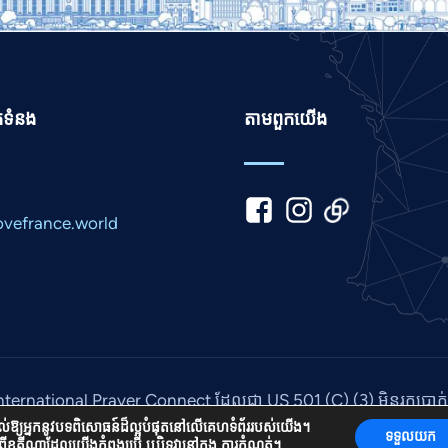
ក់ទំនង
តាម​ពួក​យើង
vefrance.world
International Prayer Connect ដែលជា US 501 (C) (3) មិនរកប្រ
© ២០២៦។ រក្សាសិទ្ធិគ្រប់យ៉ាង។ គេហទំព័រដោយ
ប្រព័ន្ធផ្សព្វផ្សាយ IPC
.
ផ្តល់ឱ្យអ្នកនូវបទពិសោធន៍ដ៏ល្អបំផុតនៅលើគេហទំព័ររបស់យើង។
ទទួលយក
ំពីខូគីណាដែលយើងកំពុងប្រើ ឬបិទវានៅក្នុង
ការកំណត់
។.