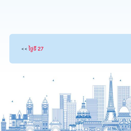
<<
ថ្ងៃទី 27