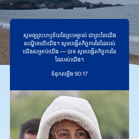
សូម​ឲ្យ​ព្រះ‌ហឫទ័យ​នៃ​ព្រះ‌អម្ចាស់ ជា​ព្រះ​នៃ​យើង​
សណ្ឋិត​លើ​យើង។ សូម​បង្កើត​កិច្ចការ​នៃ​ដៃ​របស់​
យើង​សម្រាប់​យើង — បាទ សូម​បង្កើត​កិច្ចការ​នៃ​
ដៃ​របស់​យើង។
ទំនុកតម្កើង 90:17