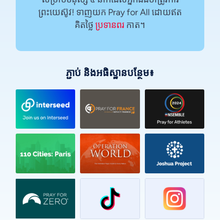
ព្រះយេស៊ូវ! ទាញយក Pray for All ដោយឥត
គិតថ្លៃ
ប្រទានពរ
កាត។
ភ្ជាប់ និងអធិស្ឋានបន្ថែម៖
Vietnamese
Urdu
Thai
Telugu
Tamil
Swahili