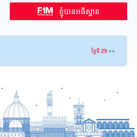
Spanish
ខ្ញុំបានអធិស្ឋាន
Russian
Romanian
Portuguese
Persian
ថ្ងៃទី 29
>>
Pashto
Panjabi
Nepali
Marathi
Malay
Korean
Kannada
Japanese