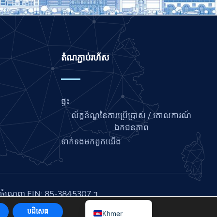
Italian
Indonesian
Hindi
Gujarati
តំណ​ភ្ជាប់​រហ័ស
German
French
ផ្ទះ
Finnish
ល័ក្ខខ័ណ្ឌនៃការប្រើប្រាស់ / គោលការណ៍
Dutch
ឯកជនភាព
Chinese
ទាក់ទង​មក​ពួក​យើង
Bengali
Arabic
Afrikaans
ាក់ចំណេញ EIN: 85-3845307 ។
English
បដិសេធ
Khmer