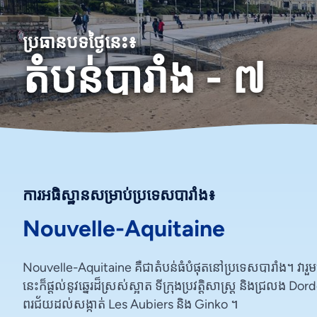
ប្រធានបទថ្ងៃនេះ៖
តំបន់បារាំង - ៧
ការអធិស្ឋានសម្រាប់ប្រទេសបារាំង៖
Nouvelle-Aquitaine
Nouvelle-Aquitaine គឺជាតំបន់ធំបំផុតនៅប្រទេសបារាំង។ វារួ
នេះក៏ផ្តល់នូវឆ្នេរដ៏ស្រស់ស្អាត ទីក្រុងប្រវត្តិសាស្ត្រ និងជ្រលង 
ពរជ័យ​ដល់​សង្កាត់ Les Aubiers និង Ginko ។