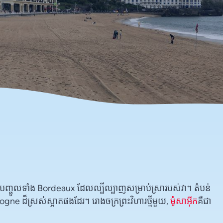
មបញ្ចូលទាំង Bordeaux ដែលល្បីល្បាញសម្រាប់ស្រារបស់វា។ តំបន់
Dordogne ដ៏ស្រស់ស្អាតផងដែរ។ រោងចក្រព្រះវិហារថ្មីមួយ,
ម៉ូសាអ៊ីក
គឺ​ជា​