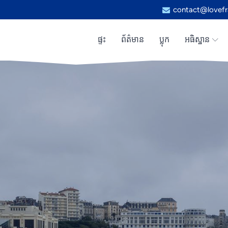
contact@lovefr
ផ្ទះ
ព័ត៌មាន
ប្លុក
អធិស្ឋាន