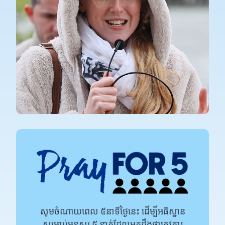
សូមចំណាយពេល ៥នាទីថ្ងៃនេះ ដើម្បីអធិស្ឋាន
សម្រាប់មនុស្ស ៥ នាក់ដែលអ្នកដឹងថាត្រូវការ