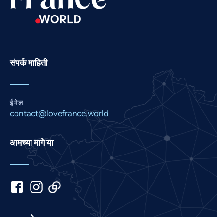
Portuguese
Persian
Pashto
Panjabi
संपर्क माहिती
Nepali
Malay
ईमेल
Korean
contact@lovefrance.world
Khmer
Kannada
आमच्या मागे या
Japanese
Italian
Indonesian
Hindi
Gujarati