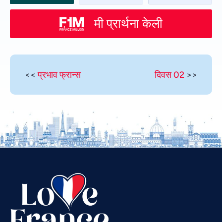
मी प्रार्थना केली
<<
प्रभाव फ्रान्स
दिवस 02
>>
Vietnamese
Urdu
Thai
Telugu
Tamil
Swahili
Spanish
Russian
Romanian