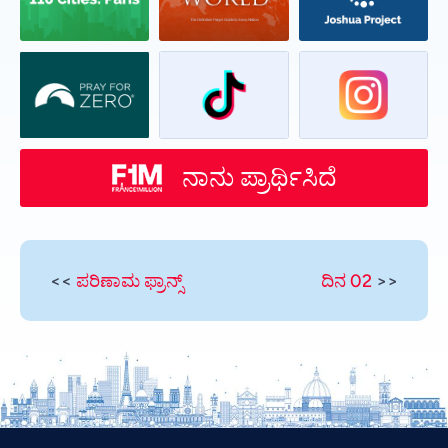
ನಾನು ಪ್ರಾರ್ಥಿಸಿದೆ
<<
ಪರಿಣಾಮ ಫ್ರಾನ್ಸ್
ದಿನ 02
>>
Vietnamese
Urdu
Thai
Telugu