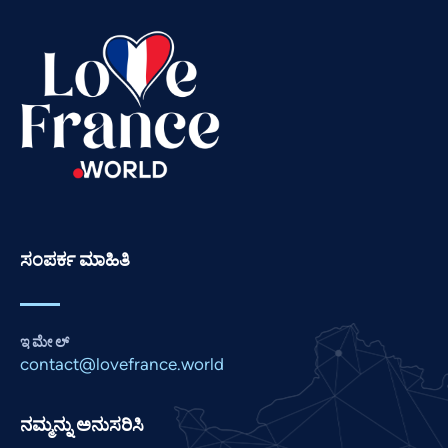
Tamil
Swahili
Spanish
Russian
Romanian
Portuguese
Persian
ಸಂಪರ್ಕ ಮಾಹಿತಿ
Pashto
Panjabi
Nepali
ಇಮೇಲ್
Marathi
contact@lovefrance.world
Malay
ನಮ್ಮನ್ನು ಅನುಸರಿಸಿ
Korean