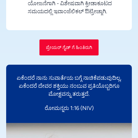
ಯೋಜನೆಗಾಗಿ - ವಿಶೇಷವಾಗಿ ಕ್ರೀಡಾಕೂಟದ
ಸಮಯದಲ್ಲಿ ಇವಾಂಜೆಲಿಕಲ್ ಔಟ್ರೀಚ್ಗಾಗಿ.
ಪ್ರೇಯರ್ ಗೈಡ್ ಗೆ ಹಿಂತಿರುಗಿ
ಏಕೆಂದರೆ ನಾನು ಸುವಾರ್ತೆಯ ಬಗ್ಗೆ ನಾಚಿಕೆಪಡುವುದಿಲ್ಲ,
ಏಕೆಂದರೆ ದೇವರ ಶಕ್ತಿಯು ನಂಬುವ ಪ್ರತಿಯೊಬ್ಬರಿಗೂ
ಮೋಕ್ಷವನ್ನು ತರುತ್ತದೆ.
ರೋಮನ್ನರು 1:16 (NIV)