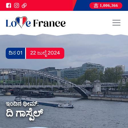
1,006,366
ದಿನ 01
22 ಜುಲೈ 2024
ಇಂದಿನ ಥೀಮ್:
ದಿ ಗಾಸ್ಪೆಲ್