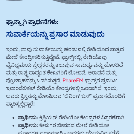
ಫ್ರಾನ್ಸ್ಗಾಗಿ ಪ್ರಾರ್ಥನೆಗಳು:
ಸುವಾರ್ತೆಯನ್ನು ಪ್ರಸಾರ ಮಾಡುವುದು
ಇಂದು, ನಾವು ಸುವಾರ್ತೆಯನ್ನು ಹರಡುವಲ್ಲಿ ರೇಡಿಯೊದ ಪಾತ್ರದ
ಮೇಲೆ ಕೇಂದ್ರೀಕರಿಸುತ್ತಿದ್ದೇವೆ. ಫ್ರಾನ್ಸ್‌ನಲ್ಲಿ, ರೇಡಿಯೊವು
ವೈವಿಧ್ಯಮಯ ಪ್ರೇಕ್ಷಕರನ್ನು ತಲುಪುವ ಸಾಮರ್ಥ್ಯವನ್ನು ಹೊಂದಿದೆ
ಮತ್ತು ರಾಷ್ಟ್ರದಾದ್ಯಂತ ಕೇಳುಗರಿಗೆ ಬೋಧನೆ, ಆರಾಧನೆ ಮತ್ತು
ಪ್ರೋತ್ಸಾಹವನ್ನು ಒದಗಿಸುತ್ತದೆ.
PhareFM
ಫ್ರಾನ್ಸ್‌ನ ಪ್ರಮುಖ
ಇವಾಂಜೆಲಿಕಲ್ ರೇಡಿಯೊ ಕೇಂದ್ರಗಳಲ್ಲಿ ಒಂದಾಗಿದೆ. ಇಂದು,
ಅವರು ಕ್ರಿಸ್ತನನ್ನು ಘೋಷಿಸುವ "ಲಿವಿಂಗ್ ಬಸ್" ಪ್ರವಾಸದೊಂದಿಗೆ
ಪ್ಯಾರಿಸ್ನಲ್ಲಿದ್ದಾರೆ!
ಪ್ರಾರ್ಥಿಸು:
ಕ್ರಿಶ್ಚಿಯನ್ ರೇಡಿಯೋ ಕೇಂದ್ರಗಳ ವಿಸ್ತರಣೆಗಾಗಿ.
ಪ್ರಾರ್ಥಿಸು:
ಕೇಳುಗರ ಜೀವನದ ಮೇಲೆ ರೇಡಿಯೋ
ಪ್ರಸಾರಗಳ ಪ್ರಭಾವಕ್ಕಾಗಿ - ಅವರನ್ನು ಯೇಸುವಿನ ಕಡೆಗೆ