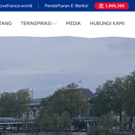
ovefrance.world
Pendaftaran E-Berita!
1,006,366
TANG
TERINSPIRASI
MEDIA
HUBUNGI KAMI