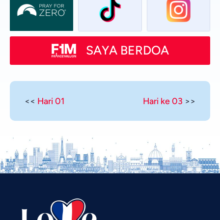
SAYA BERDOA
<<
Hari 01
Hari ke 03
>>
Vietnamese
Urdu
Thai
Telugu
Tamil
Swahili
Spanish