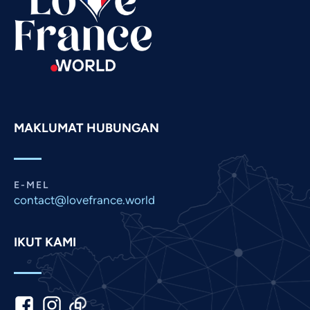
Russian
Romanian
Portuguese
Persian
Pashto
MAKLUMAT HUBUNGAN
Panjabi
Nepali
Marathi
E-MEL
contact@lovefrance.world
Korean
Khmer
IKUT KAMI
Kannada
Japanese
Italian