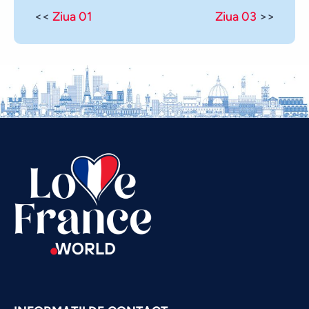
<<
Ziua 01
Ziua 03
>>
Vietnamese
Urdu
Thai
Telugu
Tamil
Swahili
Spanish
Russian
Portuguese
Persian
Pashto