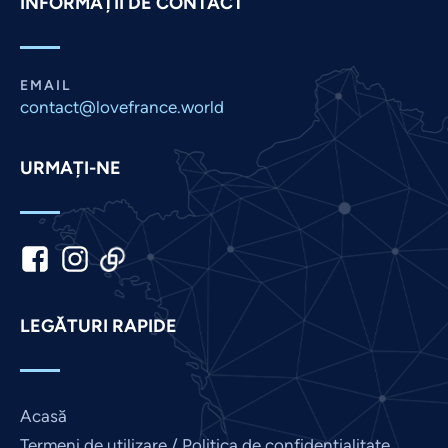
INFORMAȚII DE CONTACT
Panjabi
Nepali
Marathi
EMAIL
Malay
contact@lovefrance.world
Korean
URMAȚI-NE
Khmer
Kannada
Japanese
Italian
Indonesian
LEGĂTURI RAPIDE
Hindi
Gujarati
German
Acasă
French
Termeni de utilizare / Politica de confidențialitate