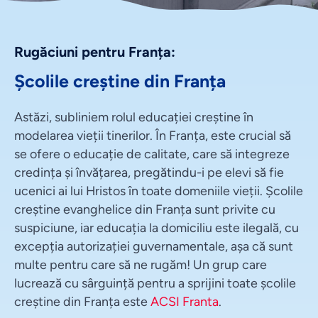
Rugăciuni pentru Franța:
Școlile creștine din Franța
Astăzi, subliniem rolul educației creștine în
modelarea vieții tinerilor. În Franța, este crucial să
se ofere o educație de calitate, care să integreze
credința și învățarea, pregătindu-i pe elevi să fie
ucenici ai lui Hristos în toate domeniile vieții. Școlile
creștine evanghelice din Franța sunt privite cu
suspiciune, iar educația la domiciliu este ilegală, cu
excepția autorizației guvernamentale, așa că sunt
multe pentru care să ne rugăm! Un grup care
lucrează cu sârguință pentru a sprijini toate școlile
creștine din Franța este
ACSI Franta
.