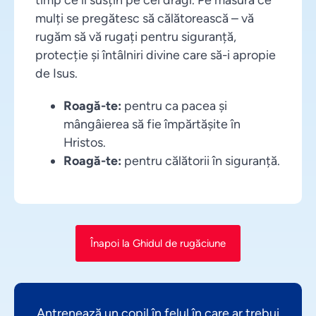
mulți se pregătesc să călătorească – vă
rugăm să vă rugați pentru siguranță,
protecție și întâlniri divine care să-i apropie
de Isus.
Roagă-te:
pentru ca pacea și
mângâierea să fie împărtășite în
Hristos.
Roagă-te:
pentru călătorii în siguranță.
Înapoi la Ghidul de rugăciune
Antrenează un copil în felul în care ar trebui