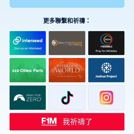
更多聯繫和祈禱：
Vietnamese
Urdu
Thai
Telugu
Tamil
Swahili
Spanish
我祈禱了
Russian
Romanian