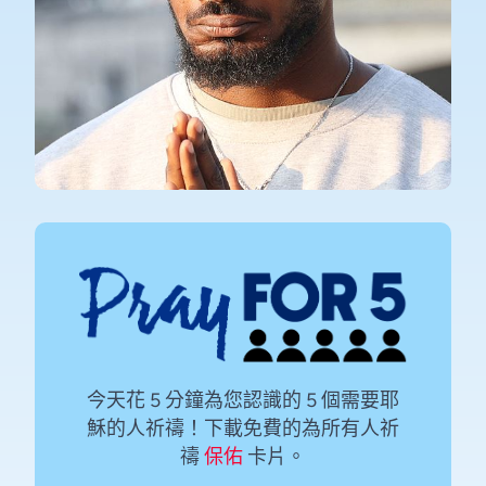
今天花 5 分鐘為您認識的 5 個需要耶
穌的人祈禱！下載免費的為所有人祈
禱
保佑
卡片。