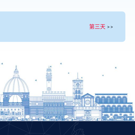
Portuguese
Persian
第三天
>>
Pashto
Panjabi
Nepali
Marathi
Malay
Korean
Khmer
Kannada
Japanese
Italian
Indonesian