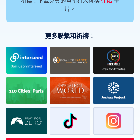
祈禱！下載免費的為所有人祈禱
保佑
卡
片。
更多聯繫和祈禱：