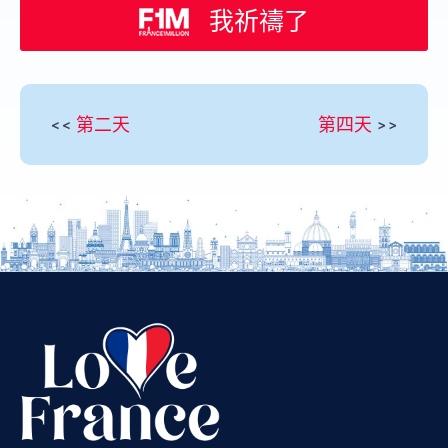
我祈禱了
<<
第二天
第四天
>>
Vietnamese
Urdu
Thai
Telugu
Tamil
Swahili
Spanish
Russian
Romanian