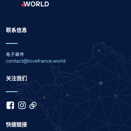
Portuguese
Persian
Pashto
联系信息
Panjabi
Nepali
Marathi
电子邮件
contact@lovefrance.world
Malay
Korean
关注我们
Khmer
Kannada
Japanese
Italian
Indonesian
快速链接
Hindi