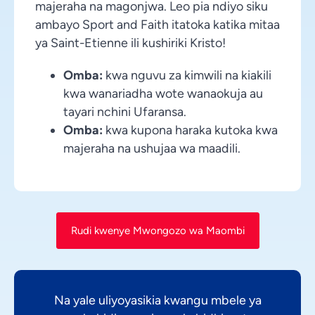
majeraha na magonjwa. Leo pia ndiyo siku
ambayo Sport and Faith itatoka katika mitaa
ya Saint-Etienne ili kushiriki Kristo!
Omba:
kwa nguvu za kimwili na kiakili
kwa wanariadha wote wanaokuja au
tayari nchini Ufaransa.
Omba:
kwa kupona haraka kutoka kwa
majeraha na ushujaa wa maadili.
Rudi kwenye Mwongozo wa Maombi
Na yale uliyoyasikia kwangu mbele ya