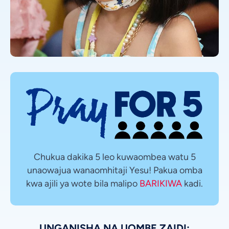
Chukua dakika 5 leo kuwaombea watu 5
unaowajua wanaomhitaji Yesu! Pakua omba
kwa ajili ya wote bila malipo
BARIKIWA
kadi.
UNGANISHA NA UOMBE ZAIDI: