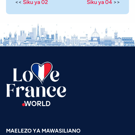
<<
Siku ya 02
Siku ya 04
>>
Vietnamese
Urdu
Thai
Telugu
Tamil
Spanish
Russian
Romanian
Portuguese
Persian
Pashto
MAELEZO YA MAWASILIANO
Panjabi