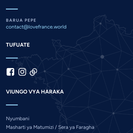
Nepali
Marathi
BARUA PEPE
Malay
contact@lovefrance.world
Korean
TUFUATE
Khmer
Kannada
Japanese
Italian
Indonesian
VIUNGO VYA HARAKA
Hindi
Gujarati
German
Nyumbani
French
Masharti ya Matumizi / Sera ya Faragha