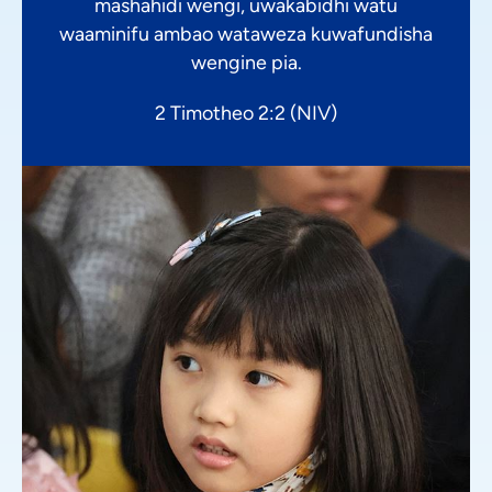
mashahidi wengi, uwakabidhi watu
waaminifu ambao wataweza kuwafundisha
wengine pia.
2 Timotheo 2:2 (NIV)