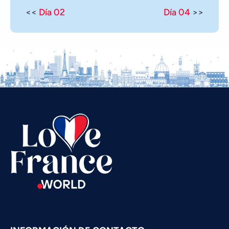
<<
Día 02
Día 04
>>
Vietnamese
Urdu
Thai
Telugu
Tamil
Swahili
Russian
Romanian
Portuguese
Persian
Pashto