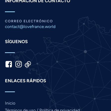
INFORMACIÓN DE CONTACTO
Panjabi
Nepali
Marathi
CORREO ELECTRÓNICO
Malay
contact@lovefrance.world
Korean
SÍGUENOS
Khmer
Kannada
Japanese
Italian
Indonesian
ENLACES RÁPIDOS
Hindi
Gujarati
German
Inicio
French
Términos de uso / Política de privacidad