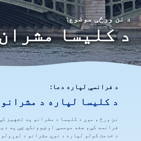
د نن ورځی موضوع:
د کلیسا مشران
د فرانسې لپاره دعا:
د کلیسا لپاره د مشرانو 
نن ورځ ، موږ د کلیسا د مشرانو په تجهیز کې
فرانسه کې، هغه موسسې او ښوونکي چې په دین