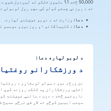
50,000 څخه 1.1 ملیون خلکو ته لیږدول شوې ده.
ته د روزنې چمتو کولو کې مهم رول لوبولی دی
دعا:
وزارت ته د نویو غوښتنو لپاره.
دعا:
د کلیساګانو او روزنیزو موسسو تر
د لوبو لپاره دعا:
د ورزشکارانو روغتیا 
نن ورځ، موږ د ټولو لوبغاړو د روغتیا 
اخلي. ورزشکاران په کلکه روزنه کوي او
ناروغیو څخه د دوی د ساتنې غوښتنه کوو.
سینټ ایټین کوڅو ته لاړ شي ترڅو مسیح ش