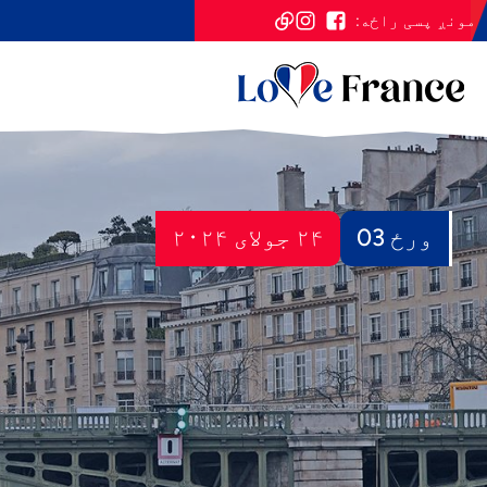
مونږ پسی راځه:
ورځ 03
۲۴ جولای ۲۰۲۴