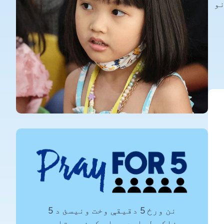
و
نن ورځ 5 دقیقې وخت ونیسئ د 5
خلکو لپاره دعا وکړئ چې تاسو