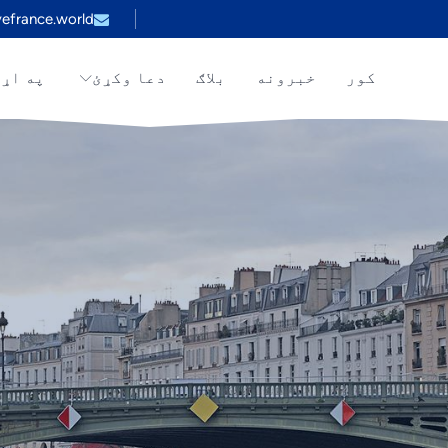
efrance.world
کور
خبرونه
بلاګ
دعا وکړئ
په اړ