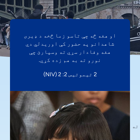
او هغه څه چې تاسو زما څخه د ډیری
شاهدانو په حضور کې اوریدلي دي
هغه وفادار سړي ته وسپارئ چې
نورو ته به هم زده کړي.
2 تیموتیس 2: 2 (NIV)
ته