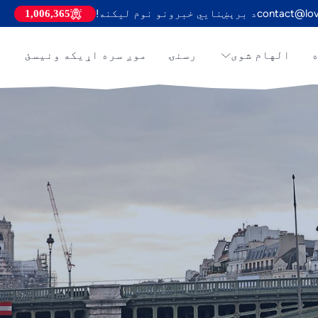
contact@lov
د برېښنايي خبرونو نوم لیکنه!
1,006,365
ه
الهام شوی
رسنۍ
موږ سره اړیکه ونیسئ