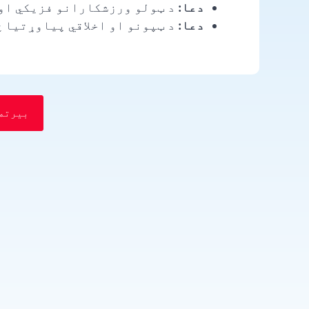
دعا:
د ټولو ورزشکارانو فزیکي او 
دعا:
د ټپونو او اخلاقي پیاوړتیا څ
بیرته 
Vietnamese
Urdu
Thai
Telugu
Tamil