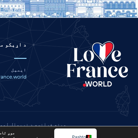
Italian
Indonesian
Hindi
Gujarati
د اړیکو م
German
French
Finnish
ایمیل
Dutch
rance.world
Chinese
Bengali
Arabic
Afrikaans
مینه فرانسه د نړیوال لمونځ د نښلولو پروژ
English
© ۶
موږ تاس
Pashto