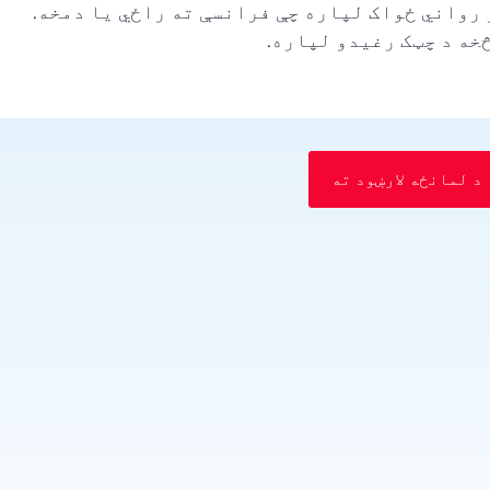
رواني ځواک لپاره چې فرانسې ته راځي یا دمخه.
خه د چټک رغیدو لپاره.
د لمانځه لارښود ته