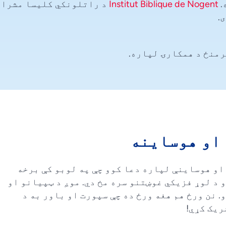
Institut Biblique de Nogent
د راتلونکي کلیسا مشران
.
منځ د همکارۍ لپاره.
او هوساینه
او هوساینې لپاره دعا کوو چې په لوبو کې برخه
 د لوړ فزیکي غوښتنو سره مخ دي. موږ د ټپیانو او
 نن ورځ هم هغه ورځ ده چې سپورت او باور به د
ریک کړي!