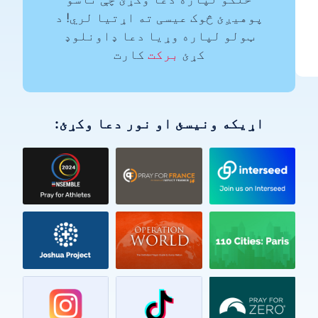
پوهیږئ څوک عیسی ته اړتیا لري! د
ټولو لپاره وړیا دعا ډاونلوډ
کړئ
برکت
کارت
اړیکه ونیسئ او نور دعا وکړئ: