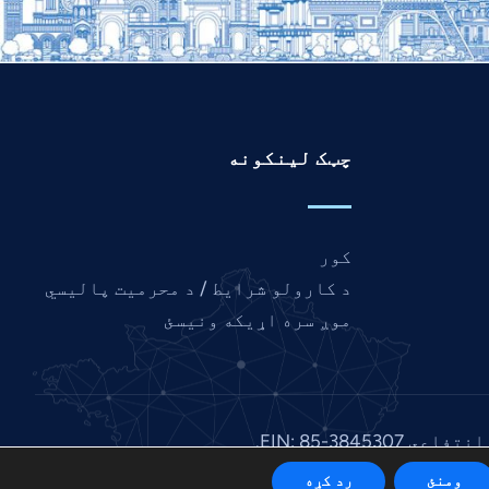
چټک لینکونه
کور
د کارولو شرایط / د محرمیت پالیسي
موږ سره اړیکه ونیسئ
ومنئ
رد کړه