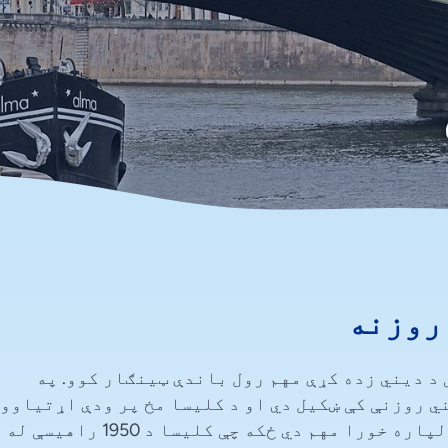
روزنه
 د دیني زده کړې مهم رول باندې ټینګار کوو. په
ي روزنې کې ښکیل دي او د کلیسا مخ پر ودې اړتیاوو 
د خدمت کولو لپاره د نوي مشرانو د لوړولو لپاره خورا مهم دي ځکه چې کلیسا د 1950 راهیسې له