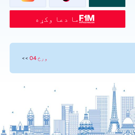
ما دعا وکړه
ورځ 04
>>