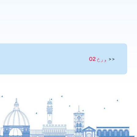
Swahili
Spanish
Russian
Romanian
Portuguese
Persian
<<
ورځ 02
Panjabi
Nepali
Marathi
Malay
Korean
Khmer
Kannada
Japanese