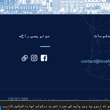
علومات
مونږ پسی راځه
contact@lovef
ه ده، د متحده ایاالتو 501 (C) (3) غیر انتفاعي EIN: 85-3845307.
۲۰۲. ټول حقونه خوندي دي. وېبپاڼه د
آی.پی.سی میډیا
.
و ته زموږ په ویب پاڼه کې غوره تجربه درکولو لپاره کوکیز کاروو.