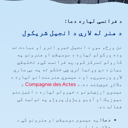
د فرانسې لپاره دعا:
د هنر له لارې د انجیل شریکول
نن ورځ، موږ د انجیل خبرو اترو او عبادت ته
وده ورکولو لپاره د موسیقۍ او هنرونو په
کارولو تمرکز کوو. په فرانسه کې، تخلیقي
بیان د دې وړتیا لري چې خلکو ته په بې ساري
لارو ورسیږي، او د عیسوي هنرمندانو لپاره د
ملاتړ غوښتنه ده. د
Compagnie des Actes
د
عیسوي ارزښتونو د خپرولو لپاره د اغیزمنو
میوزیک او آډیو ویژول پروژو په تولید کې
فعاله ده.
دعا:
په عیسوی موسیقۍ او هنرونو کې د
خلاقیت لپاره.