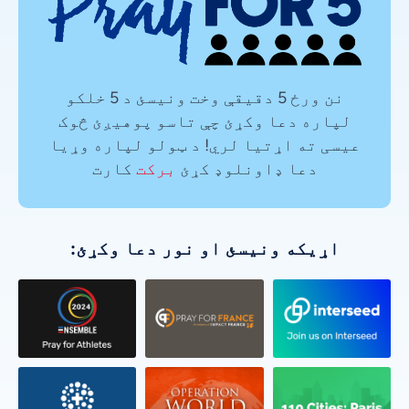
نن ورځ 5 دقیقې وخت ونیسئ د 5 خلکو
لپاره دعا وکړئ چې تاسو پوهیږئ څوک
عیسی ته اړتیا لري! د ټولو لپاره وړیا
دعا ډاونلوډ کړئ
برکت
کارت
اړیکه ونیسئ او نور دعا وکړئ: