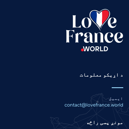
Tamil
Swahili
Spanish
Russian
Romanian
Portuguese
Persian
د اړیکو معلومات
Panjabi
Nepali
Marathi
ایمیل
Malay
contact@lovefrance.world
Korean
مونږ پسی راځه
Khmer