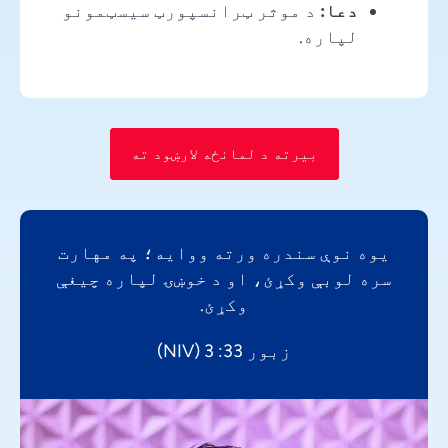
دعا:
د موثر ټرانسپورټ سیسټمونو
لپاره.
بیرته د لمانځه لارښود ته
یوه نوې سندره ورته ووایه؛ په مهارت
سره لوبې وکړئ، او د خوښۍ لپاره چیغې
وکړئ.
زبور 33: 3 (NIV)