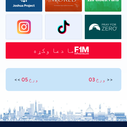
ما دعا وکړه
<<
ورځ 03
ورځ 05
>>
Vietnamese
Urdu
Thai
Telugu