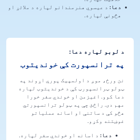
دعا:
د عیسوي هنرمندانو لپاره د ملاتړ او
هڅونې لپاره.
د لوبو لپاره دعا:
په ترانسپورت کې خوندیتوب
نن ورځ، موږ د اولمپیک پورې اړوند په
ټولو ټرانسپورټ کې د خوندیتوب لپاره
دعا کوو. اغیزمن او خوندي سفر خورا
مهم دی. راځئ چې په ټولو ترانسپورتي
هڅو کې د ساتنې او اسانه عملیاتو
غوښتنه وکړو.
دعا:
د اسانه او خوندي سفر لپاره.