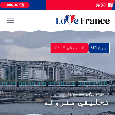
1,006,367
ورځ 04
۲۵ جولای ۲۰۲۴
د نن ورځی موضوع:
تخلیقي هنرونه