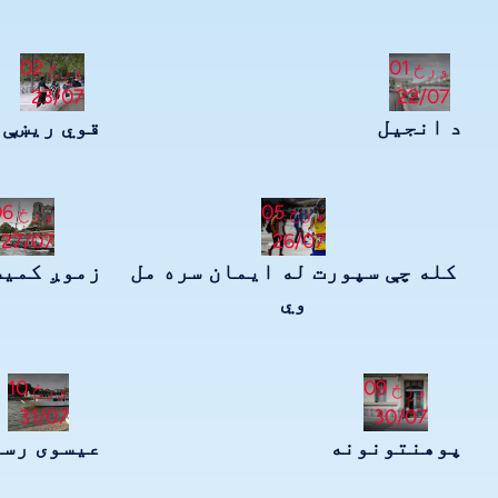
ورځ 01
ورځ 02
23/07
22/07
د انجیل
قوي ریښې
ورځ 05
ورځ 06
27/07
26/07
کله چې سپورت له ایمان سره مل
زموږ کمیس
Vietnamese
وي
Urdu
Thai
ورځ 09
ورځ 10
Telugu
31/07
30/07
Tamil
پوهنتونونه
عیسوی رسن
Swahili