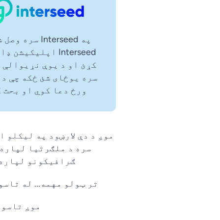
په Interseed سره و
Interseed اپلیکیشن
کړئ او د یوې نړیوالې 
سره یوځای شئ ځکه چې دو
ورځ دعا کوي او بحث ک
سره د ملګرتیا لپاره 
ګرافیکونو لپاره د Unsplash پلیټ فارم او IPC میډیا څخه 
تر ټولو مهمه... له تاسو
موږ تاسو 