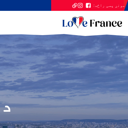
مونږ پسی راځه:
د 