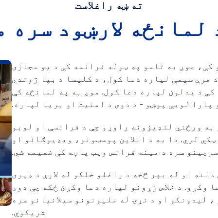
ته ښه راغلاست
 لمانځه لارښود سره م
اتلونکو 50 ورځو کې، موږ به تاسو په ټوله فرانسه کې د یو مجازی
 د هرې سیمې لپاره دعا کول، د کلیسا د بیا ژوندي
کې د بدلون لپاره دعا کول. موږ به په لمانځه کې
 پارا لوبې پوښو - د دوی د امنیت او بریا لپاره.
ږ به ورځني لنډیزونه راوړو چې د فرانسې او لوبو
کي لري. دا به د آنلاین پوسټونو، ویډیوګانو او
رچینو سره د مینه فرانس ویب پاڼه کې ضمیمه شي.
دننه او له بهر څخه د راغلو خلکو له لارې د ډیری
 وکړو. د خلاص زړونو لپاره دعا وکړئ ځکه چې دوی
، لیدونکو او د نړۍ له ملیونونو سیلانیانو سره
شریکوي.