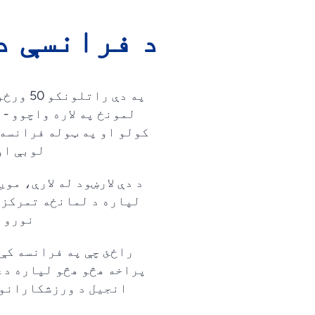
د فرانسې د
په دې ر
لمونځ په لاره واچوو -
کولو او په ټوله فرانسه 
لوبې او
د دې لارښود له لارې، مو
لپاره د لمانځه تمرکز ټ
نورو س
راځئ چې په فرانسه کې 
پراخه هڅو هڅو لپاره دعا
انجیل د ورزشکارانو 