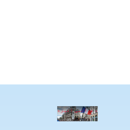
د فرانسې اغیزه