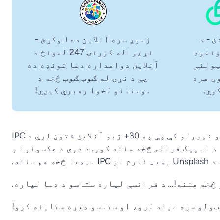
صل شئ - د
زموږ سره آنلاین دعا وکړئ -
 ډاونلوډ
نړیواله کورنۍ 247 لمونځ د
ټولنې
آنلاین دوامداره دعا غونډه ده
ی هره
چې د نړۍ له ګوټ ګوټ څخه د
وي.
مومنانو لخوا رهبري کیږي!
موږ د دې لارښود په لیکلو او خپرولو کې چې په 30+ ژبو آنلاین شتون لري د IPC
د امپیک فرانس څخه مننه کوو. د دوی د عکسونو او
هم مننه.
 څخه مننه!... د فرانسې لپاره ستاسو د دعا لپاره.
ټولو سره مینه لرو، او ستاسو ډیره ستاینه کوو!