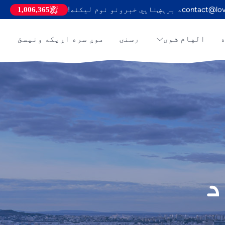
contact@lov
د برېښنايي خبرونو نوم لیکنه!
1,006,365
ه
الهام شوی
رسنۍ
موږ سره اړیکه ونیسئ
د