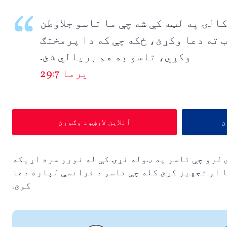
الۍ په لټه کې شه چې ما تاسو جلاوطن
ب ته دعا وکړئ، ځکه چې که دا پرمختګ
وکړي، تاسو به هم بریالي شئ.
يرما 29:7
ئ
آنلاین لارښود وګورئ
 لرو چې تاسو په ټوله نړۍ کې له نورو سره اړیکه
 او تجهیز کړئ کله چې تاسو د فرانسې لپاره دعا
کوئ.