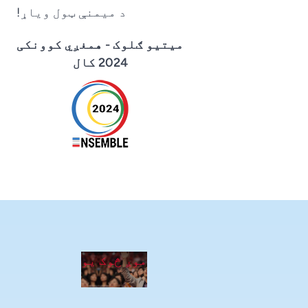
د میمنې ټول ویاړ!
میتیو ګلوک - همغږي کوونکی
2024 کال
موږ څوک یو