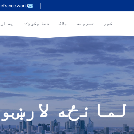
efrance.world
کور
خبرونه
بلاګ
دعا وکړئ
په اړ
لمانځه لارښو