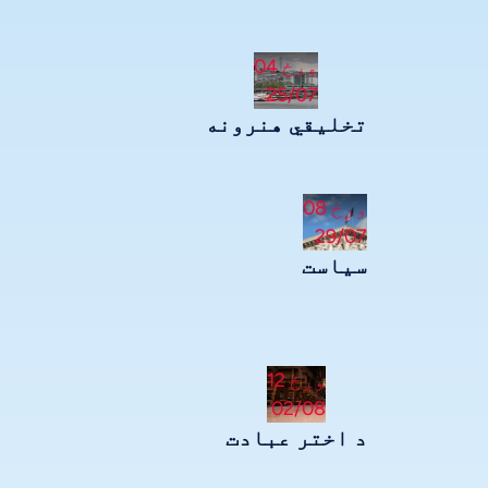
ورځ 04
25/07
تخلیقي هنرونه
ورځ 08
29/07
سیاست
ورځ 12
02/08
د اختر عبادت