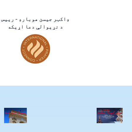
ډاکټر جیسن هوبارډ - رییس
د نړیوالې دعا اړیکه
منځپانګه
پیژندنه