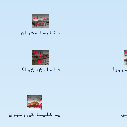
ورځ 03
24/07
د کلیسا مشران
ورځ 07
28/07
یون!
د لمانځه ځواک
ورځ 11
01/08
ۍ
په کلیسا کې رهبري