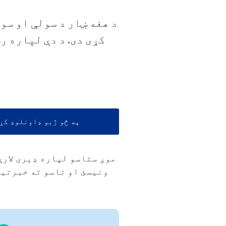
د هغه ښار د سولې او سوک
کړی دی. د دې لپاره ر
په څو ژبو ډاونلوډ کړ
موږ ستاسو لپاره ډیری لارې
ونیسئ او تاسو ته خبرتیا