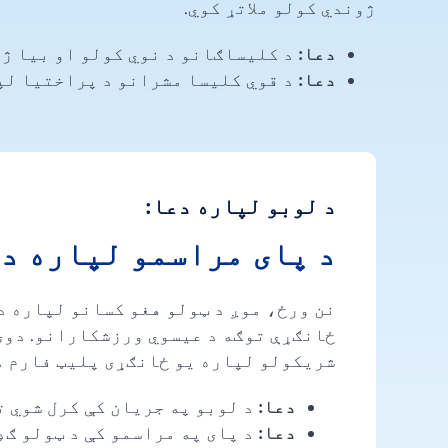
ژوندي کولو ملاتړ کوي.
دعا:
د کلیساګانو د نوي کولو او بیا ژو
دعا:
د قوي کلیسا مشرانو د پراختیا لپ
د لوبو لپاره دعا:
د پای مراسمو لپاره د
نن ورځ، موږ د ټولو هغو کسانو لپاره دع
ځانګړې توګه د عیسوي ورزشکارانو. دوی 
شریکولو لپاره یو ځانګړی پلیټ فارم د
دعا:
د لوبو په جریان کې کرل شوي ت
دعا:
د پای په مراسمو کې د ټولو ګډ