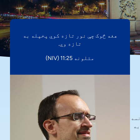
هغه څوک چې نور تازه کوي پخپله به
تازه وي.
متلونه 11:25 (NIV)
نسه
به