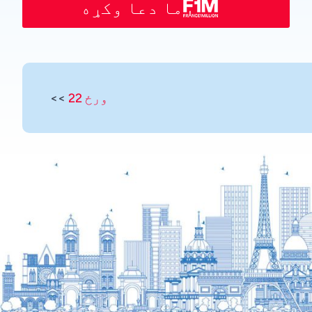
ما دعا وکړه
ورځ 22
>>