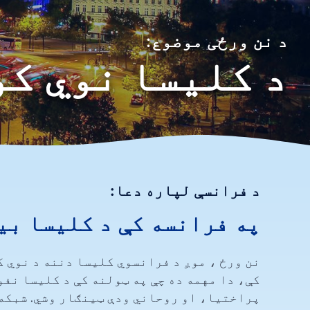
د نن ورځی موضوع:
د کلیسا نوي کو
د فرانسې لپاره دعا:
په فرانسه کې د کلیسا بی
نن ورځ ، موږ د فرانسوي کلیسا دننه د نوي ک
کې، دا مهمه ده چې په ټولنه کې د کلیسا نف