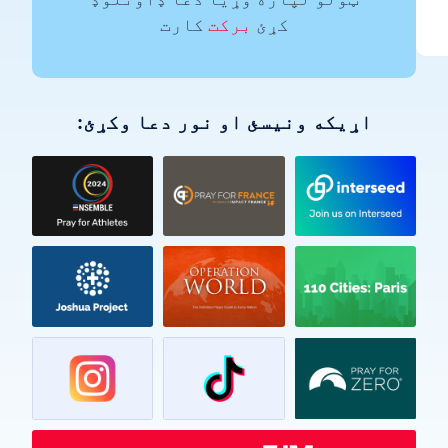
کړئ
برکت
کارت
اړیکه ونیسئ او نور دعا وکړئ: