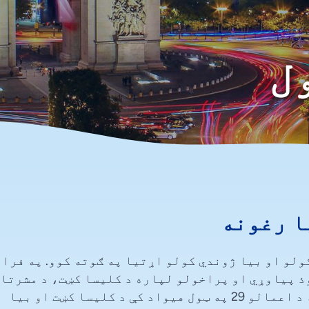
ل
ا رغونه
ولو او بیا ژوندي کولو اړتیا په ګوته کوو. په فرا
وذ پیاوړي او پراخولو لپاره د کلیسا کښت، د مشرتا
پراختیا، او روحاني ودې ټینګار وشي. شبکه د اعمالو 29 په ټول هیواد کې د کلیسا کښت او بیا