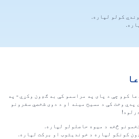
ندي کولو لپاره.
اره.
عا
ا کوو چې د پای په مراسمو کې به ګډون وکړي - په
پدې وخت کې د مسیح مینه او د دوی شخصي سفرونو
رلود!
خمونو څخه د میوه حاصلولو لپاره.
ون کونکو لپاره د خوندیتوب او برکت لپاره.