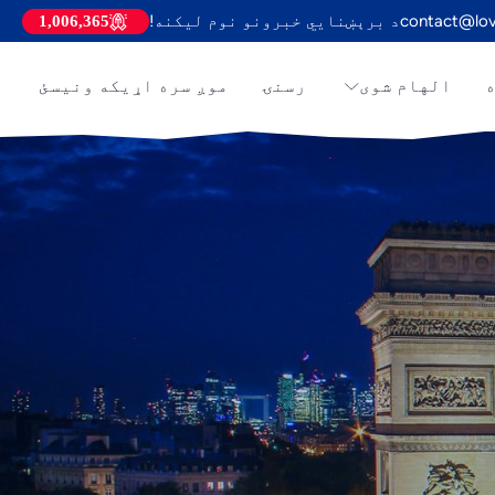
contact@lov
د برېښنايي خبرونو نوم لیکنه!
1,006,365
ه
الهام شوی
رسنۍ
موږ سره اړیکه ونیسئ