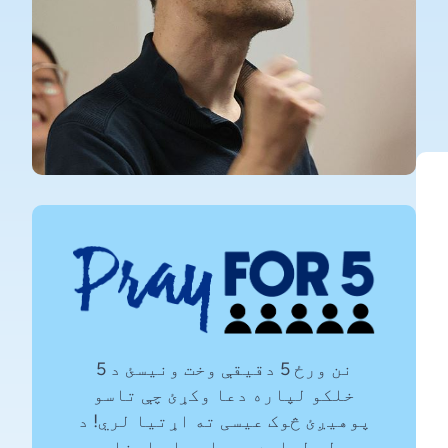
نن ورځ 5 دقیقې وخت ونیسئ د 5
خلکو لپاره دعا وکړئ چې تاسو
پوهیږئ څوک عیسی ته اړتیا لري! د
ټولو لپاره وړیا دعا ډاونلوډ