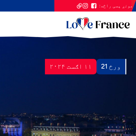
مونږ پسی راځه:
ورځ 21
۱۱ اګست ۲۰۲۴