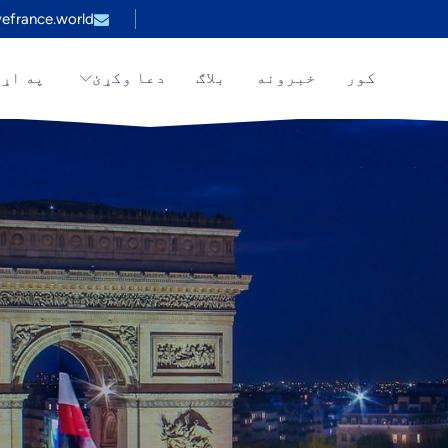
efrance.world
کور
خبرونه
بلاګ
دعا وکړئ
په اړ