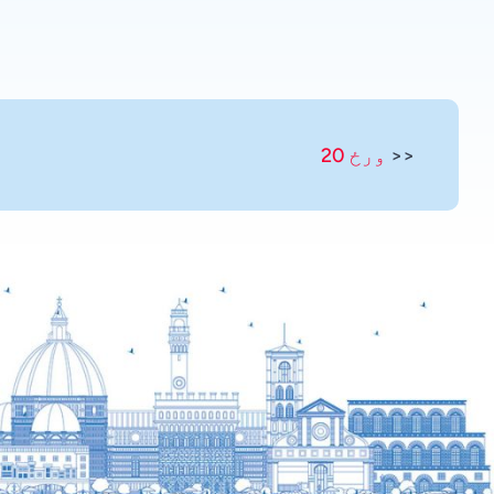
Russian
Romanian
Portuguese
Persian
<<
ورځ 20
Panjabi
Nepali
Marathi
Malay
Korean
Khmer
Kannada
Japanese
Italian
Indonesian