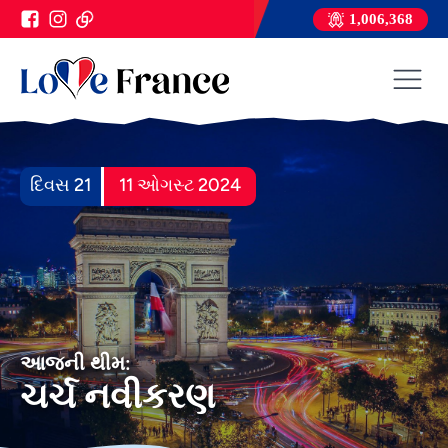
1,006,368
દિવસ 21
11 ઓગસ્ટ 2024
આજની થીમ:
ચર્ચ નવીકરણ