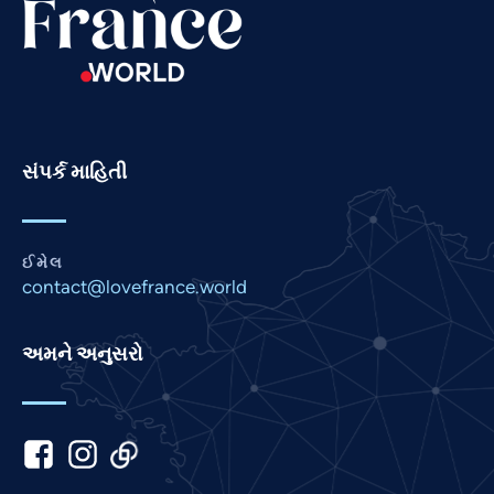
Romanian
Portuguese
Persian
Pashto
Panjabi
સંપર્ક માહિતી
Nepali
Marathi
ઈમેલ
Malay
contact@lovefrance.world
Korean
Khmer
અમને અનુસરો
Kannada
Japanese
Italian
Indonesian