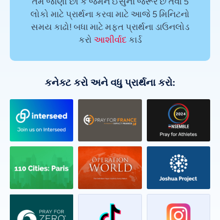
તમે જાણો છો કે જેમને ઈસુની જરૂર છે તેવા 5
લોકો માટે પ્રાર્થના કરવા માટે આજે 5 મિનિટનો
સમય કાઢો! બધા માટે મફત પ્રાર્થના ડાઉનલોડ
કરો
આશીર્વાદ
કાર્ડ
કનેક્ટ કરો અને વધુ પ્રાર્થના કરો: