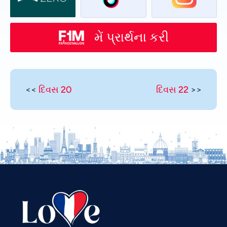
મેં પ્રાર્થના કરી
<<
દિવસ 20
દિવસ 22
>>
Vietnamese
Urdu
Thai
Telugu
Tamil
Swahili
Spanish
Russian