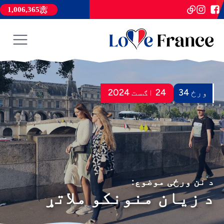
1,006,365
ورځ 34
24 اګست 2024
د نن ورځی موضوع:
د زیان منونکو ملاتړ