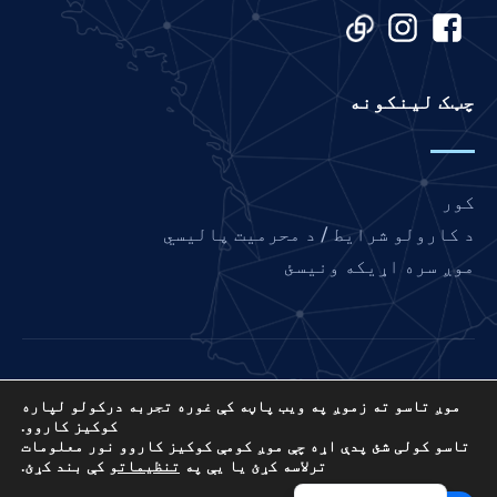
Japanese
Italian
Indonesian
چټک لینکونه
Hindi
Gujarati
German
کور
French
د کارولو شرایط / د محرمیت پالیسي
Finnish
موږ سره اړیکه ونیسئ
Dutch
Chinese
Bengali
مینه فرانسه د نړیوال لمونځ د نښلولو پروژه ده،
Arabic
موږ تاسو ته زموږ په ویب پاڼه کې غوره تجربه درکولو لپاره
د متحده ایاالتو 501 (C) (3) غیر انتفاعي EIN: 85-
کوکیز کاروو.
3845307.
Afrikaans
تاسو کولی شئ پدې اړه چې موږ کومې کوکیز کاروو نور معلومات
ترلاسه کړئ یا یې په
تنظیماتو
کې بند کړئ.
© ۲۰۲۶. ټول حقونه خوندي دي. وېبپاڼه د
آی.پی.سی
English