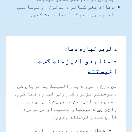
دعا:
د هغو کسانو د بدلون او هوساینې
لپاره چې د مرکز لخوا خدمت کیږي.
د لوبو لپاره دعا:
د منابعو اغیزمنه ګټه
اخیستنه
نن ورځ ، موږ د پارالمپیک په جریان کې
د سرچینو مؤثره کارونې لپاره دعا کوو.
د سرچینو اغیزمن مدیریت کلیدي دی.
راځئ چې د هوښیار تخصیص او لږترلږه
ضایع کیدو غوښتنه وکړو.
دعا:
د هوښیار تخصیص لپاره.