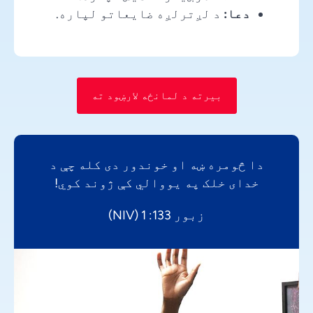
دعا:
د لږترلږه ضایعاتو لپاره.
بیرته د لمانځه لارښود ته
دا څومره ښه او خوندور دی کله چې د
خدای خلک په یووالي کې ژوند کوي!
زبور 133: 1 (NIV)