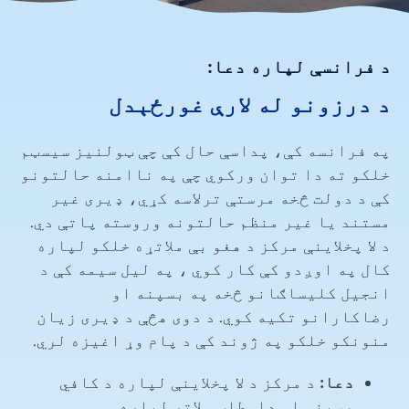
د فرانسې لپاره دعا:
د درزونو له لارې غورځېدل
په فرانسه کې، پداسې حال کې چې ټولنیز سیسټم
خلکو ته دا توان ورکوي چې په ناامنه حالتونو
کې د دولت څخه مرستې ترلاسه کړي، ډیری غیر
مستند یا غیر منظم حالتونه وروسته پاتې دي.
د لا پخلاینې مرکز د هغو بې ملاتړه خلکو لپاره
کال په اوږدو کې کار کوي ، په لیل سیمه کې د
انجیل کلیساګانو څخه په بسپنه او
رضاکارانو تکیه کوي. د دوی هڅې د ډیری زیان
منونکو خلکو په ژوند کې د پام وړ اغیزه لري.
دعا:
د مرکز د لا پخلاینې لپاره د کافي
بسپنې او داوطلب ملاتړ لپاره.