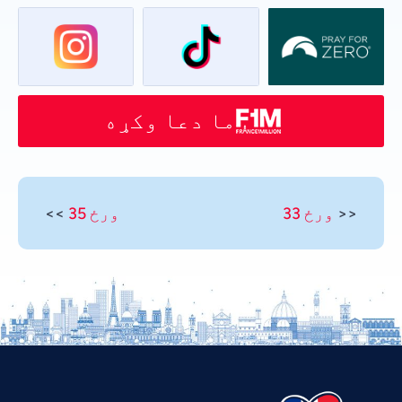
ما دعا وکړه
<<
ورځ 33
ورځ 35
>>
Vietnamese
Urdu
Thai
Telugu
Tamil