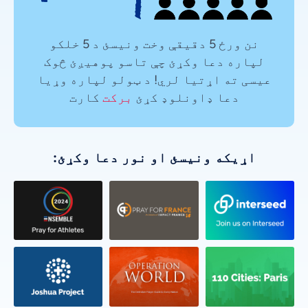
نن ورځ 5 دقیقې وخت ونیسئ د 5 خلکو
لپاره دعا وکړئ چې تاسو پوهیږئ څوک
عیسی ته اړتیا لري! د ټولو لپاره وړیا
دعا ډاونلوډ کړئ
برکت
کارت
اړیکه ونیسئ او نور دعا وکړئ: