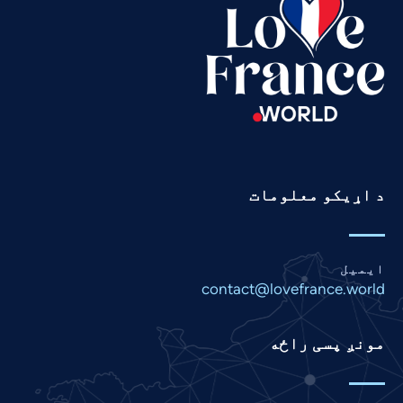
Swahili
Spanish
Russian
Romanian
Portuguese
Persian
د اړیکو معلومات
Panjabi
Nepali
Marathi
ایمیل
Malay
contact@lovefrance.world
Korean
مونږ پسی راځه
Khmer
Kannada