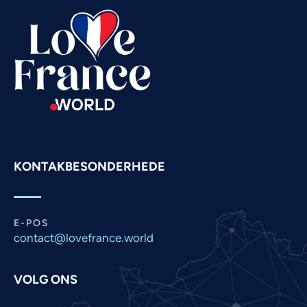
Tamil
Swahili
Spanish
Russian
Romanian
Portuguese
Persian
KONTAKBESONDERHEDE
Pashto
Panjabi
Nepali
E-POS
Marathi
contact@lovefrance.world
Malay
VOLG ONS
Korean
Khmer