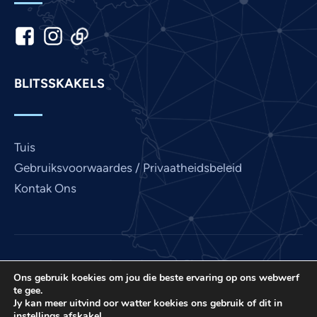
Kannada
Japanese
Italian
BLITSSKAKELS
Indonesian
Hindi
Gujarati
Tuis
German
Gebruiksvoorwaardes / Privaatheidsbeleid
French
Kontak Ons
Finnish
Dutch
Chinese
Love France is 'n projek van International Prayer
Bengali
Ons gebruik koekies om jou die beste ervaring op ons webwerf
Connect, 'n US 501 (C) (3) nie-winsgewende EIN: 85-
te gee.
3845307.
Arabic
Jy kan meer uitvind oor watter koekies ons gebruik of dit in
instellings
afskakel.