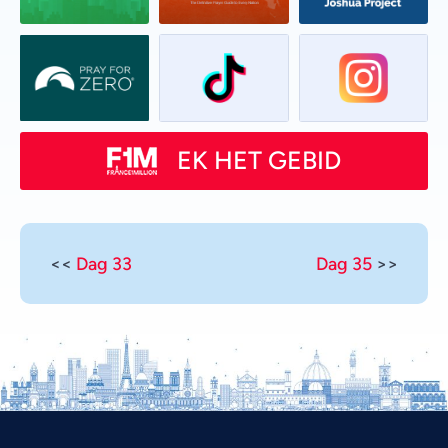
EK HET GEBID
<<
Dag 33
Dag 35
>>
Vietnamese
Urdu
Thai
Telugu