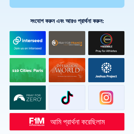
সংযোগ করুন এবং আরও প্রার্থনা করুন:
Vietnamese
Urdu
Thai
Telugu
Tamil
Swahili
Spanish
আমি প্রার্থনা করেছিলাম
Russian
Romanian