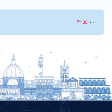
Portuguese
Persian
দিন 35
>>
Pashto
Panjabi
Nepali
Marathi
Malay
Korean
Khmer
Kannada
Japanese
Italian
Indonesian