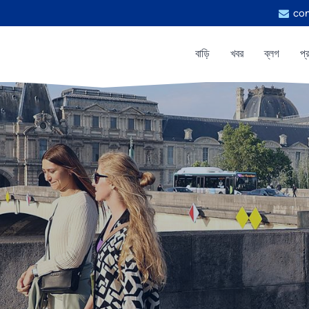
con
বাড়ি
খবর
ব্লগ
প্