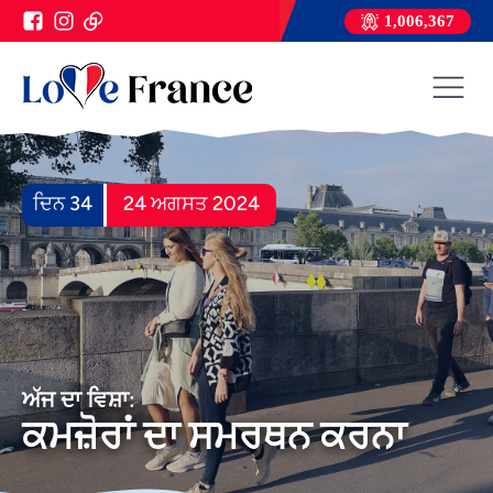
1,006,367
ਦਿਨ 34
24 ਅਗਸਤ 2024
ਅੱਜ ਦਾ ਵਿਸ਼ਾ:
ਕਮਜ਼ੋਰਾਂ ਦਾ ਸਮਰਥਨ ਕਰਨਾ