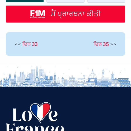
ਮੈਂ ਪ੍ਰਾਰਥਨਾ ਕੀਤੀ
<<
ਦਿਨ 33
ਦਿਨ 35
>>
Vietnamese
Urdu
Thai
Telugu
Tamil
Swahili
Spanish
Russian