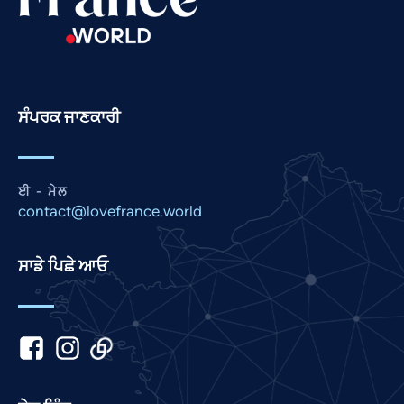
Romanian
Portuguese
Persian
Pashto
ਸੰਪਰਕ ਜਾਣਕਾਰੀ
Nepali
Marathi
Malay
ਈ - ਮੇਲ
contact@lovefrance.world
Korean
Khmer
ਸਾਡੇ ਪਿਛੇ ਆਓ
Kannada
Japanese
Italian
Indonesian
Hindi