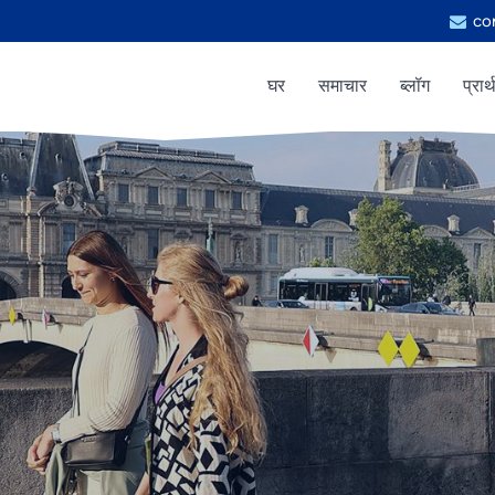
co
घर
समाचार
ब्लॉग
प्रार