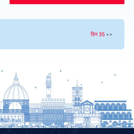
Romanian
Portuguese
Persian
दिन 35
>>
Pashto
Panjabi
Nepali
Marathi
Malay
Korean
Khmer
Kannada
Japanese
Italian